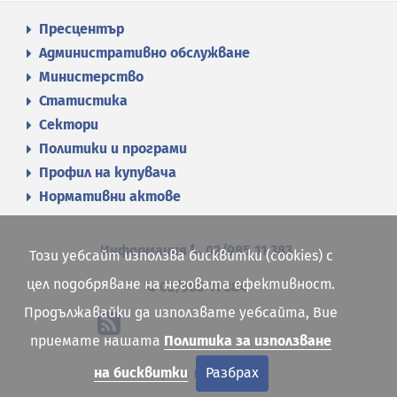
Пресцентър
Административно обслужване
Министерство
Статистика
Сектори
Политики и програми
Профил на купувача
Нормативни актове
Информация
02/985 11 383
Този уебсайт използва бисквитки (cookies) с
цел подобряване на неговата ефективност.
02/985 11 384
Продължавайки да използвате уебсайта, Вие
приемате нашата
Политика за използване
Карта на сайта
на бисквитки
Разбрах