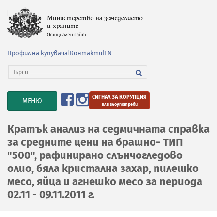
Профил на купувача
|
Контакти
|
EN
СИГНАЛ ЗА КОРУПЦИЯ
TOGGLE
МЕНЮ
или злоупотреби
NAVIGATION
Кратък анализ на седмичната справка
за средните цени на брашно- ТИП
"500", рафинирано слънчогледово
олио, бяла кристална захар, пилешко
месо, яйца и агнешко месо за периода
02.11 - 09.11.2011 г.