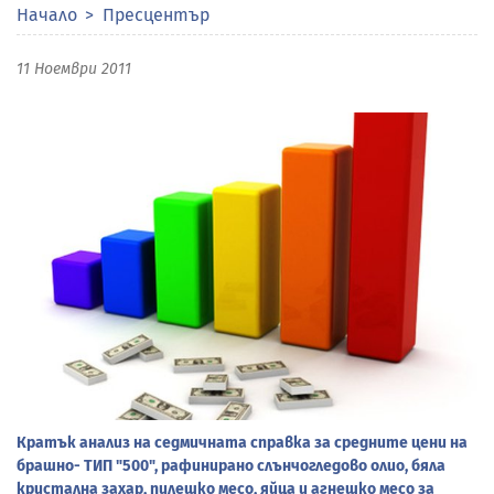
Начало
Пресцентър
11 Ноември 2011
Кратък анализ на седмичната справка за средните цени на
брашно- ТИП "500", рафинирано слънчогледово олио, бяла
кристална захар, пилешко месо, яйца и агнешко месо за