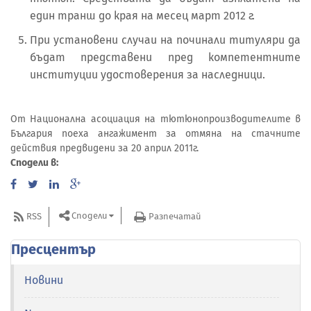
един транш до края на месец март 2012 г.
При установени случаи на починали титуляри да
бъдат представени пред компетентните
институции удостоверения за наследници.
От Национална асоциация на тютюнопроизводителите в
България поеха ангажимент за отмяна на стачните
действия предвидени за 20 април 2011г.
Сподели в:
Сподели
RSS
Разпечатай
Пресцентър
Новини