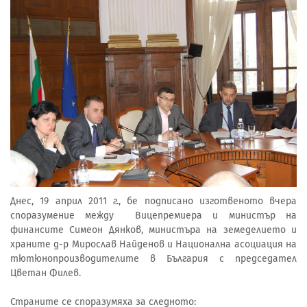
Днес, 19 април 2011 г., бе подписано изготвеното вчера
споразумение между Вицепремиера и министър на
финансите Симеон Дянков, министъра на земеделието и
храните д-р Мирослав Найденов и Национална асоциация на
тютюнопроизводителите в България с председател
Цветан Филев.
Страните се споразумяха за следното: