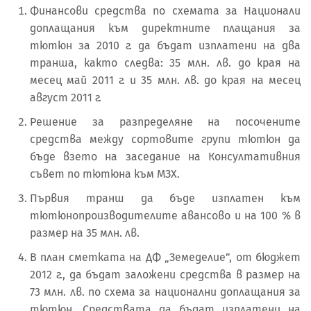
Финансови средства по схемата за Национали
доплащания към директните плащания за
тютюн за 2010 г. да бъдат изплатени на два
транша, както следва: 35 млн. лв. до края на
месец май 2011 г. и 35 млн. лв. до края на месец
август 2011 г.
Решение за разпределяне на посочените
средства между сортовите групи тютюн да
бъде взето на заседание на Консултативния
съвет по тютюна към МЗХ.
Първия транш да бъде изплатен към
тютюнопроизводителите авансово и на 100 % в
размер на 35 млн. лв.
В план сметката на ДФ „Земеделие”, от бюджет
2012 г., да бъдат заложени средства в размер на
73 млн. лв. по схема за национални доплащания за
тютюн. Средствата да бъдат изплатени на