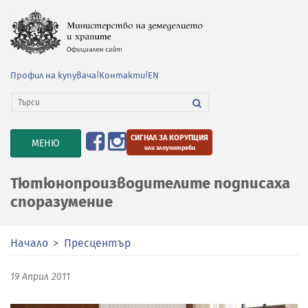
Профил на купувача
|
Контакти
|
EN
СИГНАЛ ЗА КОРУПЦИЯ
TOGGLE
МЕНЮ
или злоупотреби
NAVIGATION
Тютюнопроизводителите подписаха
споразумение
Начало
Пресцентър
19 Април 2011