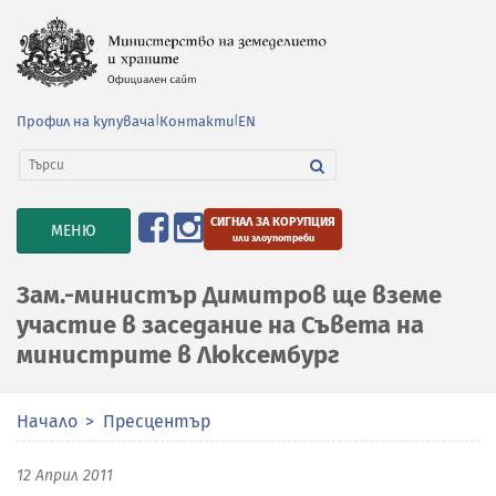
Профил на купувача
|
Контакти
|
EN
СИГНАЛ ЗА КОРУПЦИЯ
TOGGLE
МЕНЮ
или злоупотреби
NAVIGATION
Зам.-министър Димитров ще вземе
участие в заседание на Съвета на
министрите в Люксембург
Начало
Пресцентър
12 Април 2011