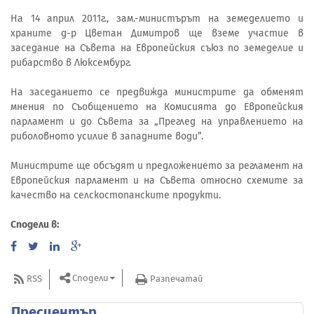
На 14 април 2011г., зам.-министърът на земеделието и
храните д-р Цветан Димитров ще вземе участие в
заседание на Съвета на Европейския съюз по земеделие и
рибарство в Люксембург.
На заседанието се предвижда министрите да обменят
мнения по Съобщението на Комисията до Европейския
парламент и до Съвета за „Преглед на управлението на
риболовното усилие в западните води”.
Министрите ще обсъдят и предложението за регламент на
Европейския парламент и на Съвета относно схемите за
качество на селскостопанските продукти.
Сподели в:
Сподели
RSS
Разпечатай
Пресцентър