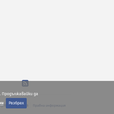
. Продължавайки да
ки
Разбрах
арта на сайта
Правна информация