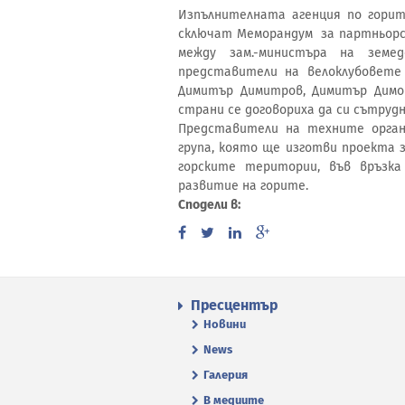
Изпълнителната агенция по горит
сключат Меморандум за партньорс
между зам.-министъра на земе
представители на велоклубовете 
Димитър Димитров, Димитър Димо
страни се договориха да си сътруд
Представители на техните орга
група, която ще изготви проекта з
горските територии, във връзк
развитие на горите.
Сподели в:
Пресцентър
Новини
News
Галерия
В медиите