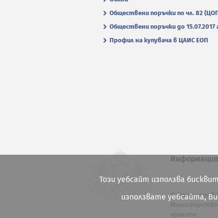
Обществени поръчки по чл. 82 (ЦО
Обществени поръчки до 15.07.2017 г
Профил на купувача в ЦАИС ЕОП
Информаци
Този уебсайт използва бисквит
© Всички права
използвате уебсайта, В
Министерство 
храните