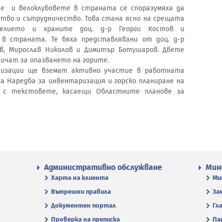
е и велоклубовете в страната се споразумяха да
тво и сътрудничество. Това стана ясно на срещата
делието и храните доц. д-р Георги Костов и
в страната. Те бяха представлявани от доц. д-р
в, Мирослав Николов и Димитър Ботушаров. Двете
ничат за опазването на горите.
низации ще вземат активно участие в работната
а Наредба за инвентаризация и горско планиране на
а с текстовете, касаещи Областните планове за
Административно обслужване
Мин
Харта на клиента
Ми
Вътрешни правила
За
Документен портал
Гл
Проверка на преписка
Па