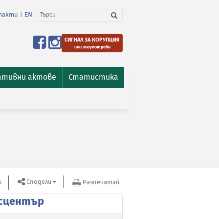
такти
EN
|
СИГНАЛ ЗА КОРУПЦИЯ
или злоупотреби
ативни актове
Статистика
Сподели
S
Разпечатай
сцентър