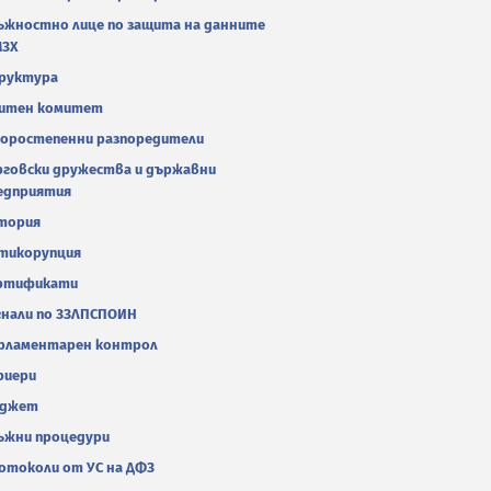
ъжностно лице по защита на данните
МЗХ
руктура
итен комитет
оростепенни разпоредители
рговски дружества и държавни
едприятия
тория
тикорупция
ртификати
гнали по ЗЗЛПСПОИН
рламентарен контрол
риери
джет
ъжни процедури
отоколи от УС на ДФЗ