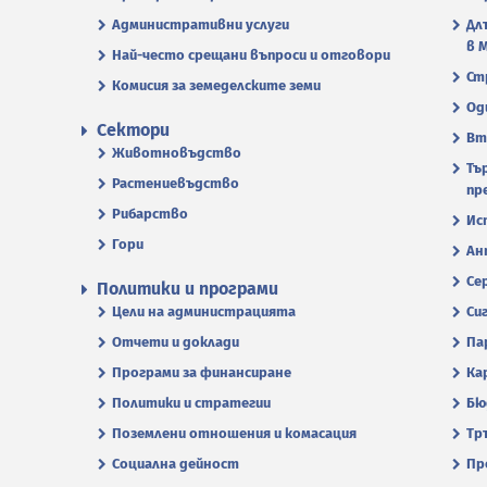
Административни услуги
Дл
в 
Най-често срещани въпроси и отговори
Ст
Комисия за земеделските земи
Од
Сектори
Вт
Животновъдство
Тъ
Растениевъдство
пр
Рибарство
Ис
Гори
Ан
Се
Политики и програми
Цели на администрацията
Си
Отчети и доклади
Па
Програми за финансиране
Ка
Политики и стратегии
Бю
Поземлени отношения и комасация
Тр
Социална дейност
Пр