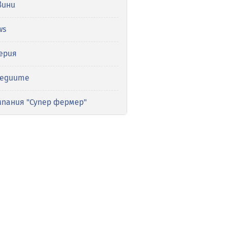
вини
ws
ерия
медиите
мпания "Супер фермер"