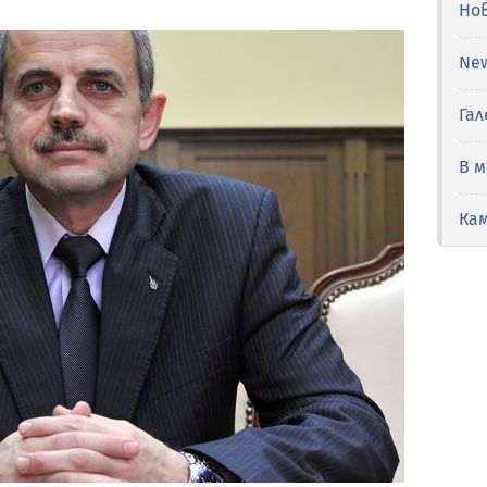
Но
Ne
Гал
В 
Ка