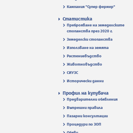
Кампания "Супер фермер"
Статистика
Преброяване на земеделските
стопанства през 2020 г.
Земеделски стопанства
Използване на земята
Растениевъдство
Животновъдство
СИУЗС
Исторически данни
Профил на купувача
Предварителни обявления
Вътрешни правила
Пазарни консултации
Процедури по ЗОП
Обяви