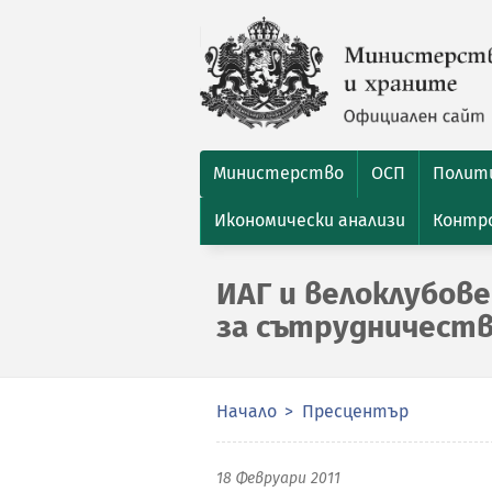
Министерство
ОСП
Полити
Икономически анализи
Контро
ИАГ и велоклубов
за сътрудничест
Начало
Пресцентър
18 Февруари 2011