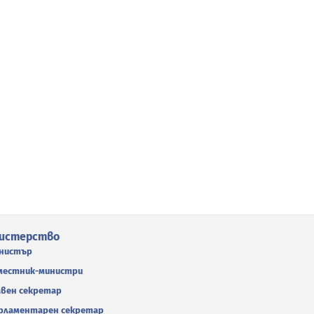
истерство
нистър
местник-министри
авен секретар
рламентарен секретар