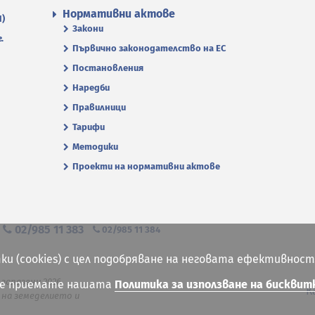
Нормативни актове
П)
Закони
.
Първично законодателство на ЕС
Постановления
Наредби
Правилници
Тарифи
Методики
Проекти на нормативни актове
я
02/985 11 383
02/985 11 384
ки (cookies) с цел подобряване на неговата ефективност
 запазени 2026
ие приемате нашата
Политика за използване на бисквит
К
на земеделието и