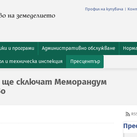
Профил на купувача
Кон
|
ки и програми
Административно обслужване
Норм
л и техническа инспекция
Пресцентър
е ще сключат Меморандум
во
RS
Пре