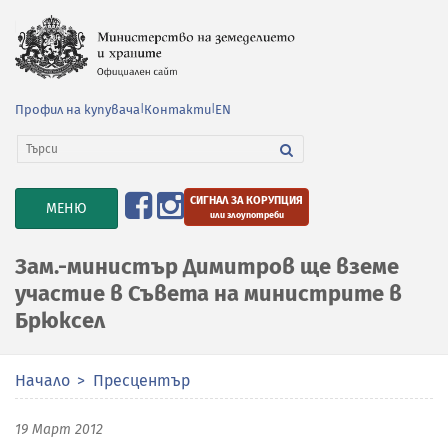
Профил на купувача
|
Контакти
|
EN
СИГНАЛ ЗА КОРУПЦИЯ
TOGGLE
МЕНЮ
или злоупотреби
NAVIGATION
Зам.-министър Димитров ще вземе
участие в Съвета на министрите в
Брюксел
Начало
Пресцентър
19 Март 2012