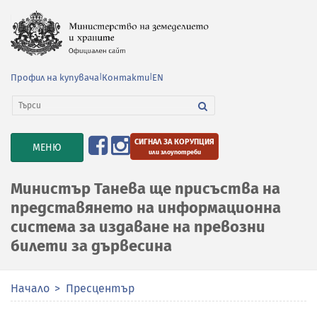
Профил на купувача
|
Контакти
|
EN
СИГНАЛ ЗА КОРУПЦИЯ
TOGGLE
МЕНЮ
или злоупотреби
NAVIGATION
Министър Танева ще присъства на
представянето на информационна
система за издаване на превозни
билети за дървесина
Начало
Пресцентър