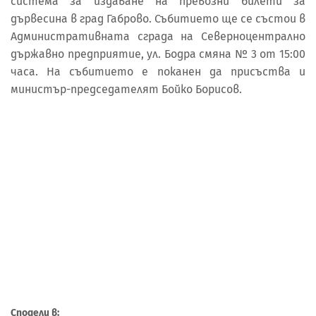
система за издаване на превозни билети за
дървесина в град Габрово. Събитието ще се състои в
Административната сграда на Северноцентрално
държавно предприятие, ул. Бодра смяна № 3 от 15:00
часа. На събитието е поканен да присъства и
министър-председателят Бойко Борисов.
Сподели в: