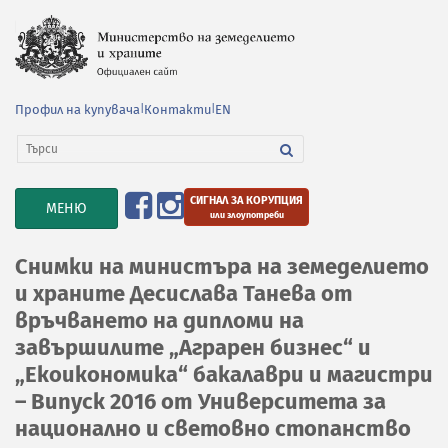
Профил на купувача
|
Контакти
|
EN
СИГНАЛ ЗА КОРУПЦИЯ
TOGGLE
МЕНЮ
или злоупотреби
NAVIGATION
Снимки на министъра на земеделието
и храните Десислава Танева от
връчването на дипломи на
завършилите „Аграрен бизнес“ и
„Екоикономика“ бакалаври и магистри
– Випуск 2016 от Университета за
национално и световно стопанство