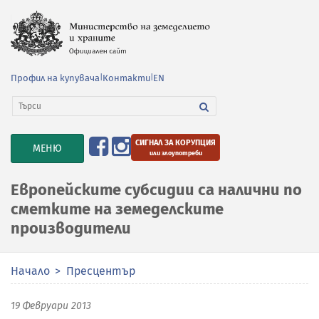
Профил на купувача
|
Контакти
|
EN
СИГНАЛ ЗА КОРУПЦИЯ
TOGGLE
МЕНЮ
или злоупотреби
NAVIGATION
Европейските субсидии са налични по
сметките на земеделските
производители
Начало
Пресцентър
19 Февруари 2013