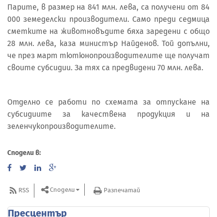
Парите, в размер на 841 млн. лева, са получени от 84
000 земеделски производители. Само преди седмица
сметките на животновъдите бяха заредени с общо
28 млн. лева, каза министър Найденов. Той допълни,
че през март тютюнопроизводителите ще получат
своите субсидии. За тях са предвидени 70 млн. лева.
Отделно се работи по схемата за отпускане на
субсидиите за качествена продукция и на
зеленчукопроизводителите.
Сподели в:
Сподели
RSS
Разпечатай
Пресцентър