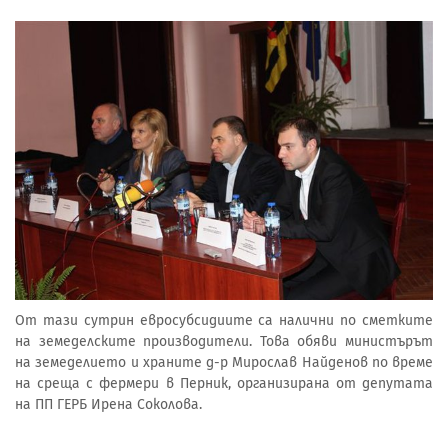
От тази сутрин евросубсидиите са налични по сметките
на земеделските производители. Това обяви министърът
на земеделието и храните д-р Мирослав Найденов по време
на среща с фермери в Перник, организирана от депутата
на ПП ГЕРБ Ирена Соколова.