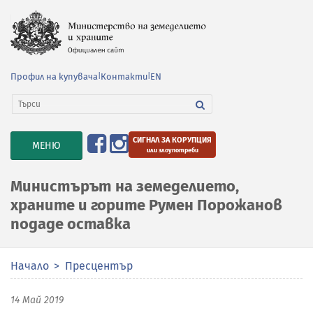
Профил на купувача
|
Контакти
|
EN
СИГНАЛ ЗА КОРУПЦИЯ
TOGGLE
МЕНЮ
или злоупотреби
NAVIGATION
Министърът на земеделието,
храните и горите Румен Порожанов
подаде оставка
Начало
Пресцентър
14 Май 2019