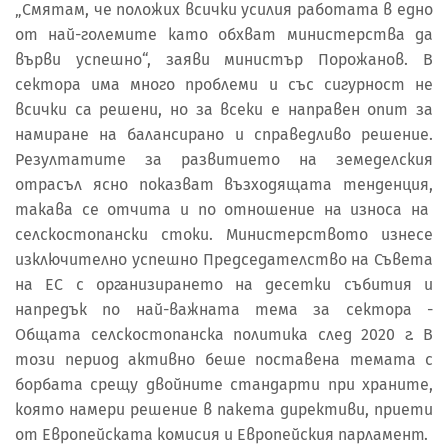
„Смятам, че положих всички усилия работата в едно
от най-големите като обхват министерства да
върви успешно“, заяви министър Порожанов. В
сектора има много проблеми и със сигурност не
всички са решени, но за всеки е направен опит за
намиране на балансирано и справедливо решение.
Резултатите за развитието на земеделския
отрасъл ясно показват възходящата тенденция,
такава се отчита и по отношение на износа на
селскостопански стоки. Министерството изнесе
изключително успешно Председателство на Съвета
на ЕС с организирането на десетки събития и
напредък по най-важната тема за сектора -
Общата селскостопанска политика след 2020 г. В
този период активно беше поставена темата с
борбата срещу двойните стандарти при храните,
която намери решение в пакета директиви, приети
от Европейската комисия и Европейския парламент.