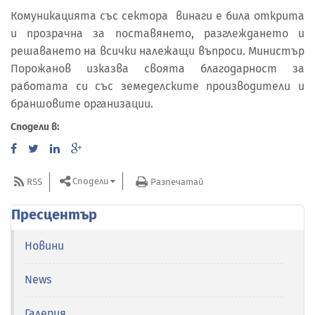
Комуникацията със сектора винаги е била открита
и прозрачна за поставянето, разглеждането и
решаването на всички належащи въпроси. Министър
Порожанов изказва своята благодарност за
работата си със земеделските производители и
браншовите организации.
Сподели в:
Сподели
RSS
Разпечатай
Пресцентър
Новини
News
Галерия