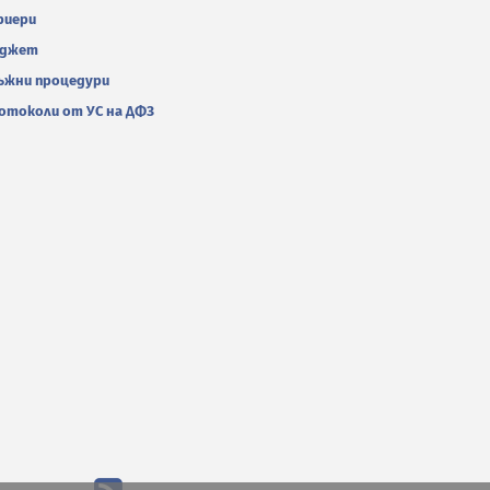
риери
джет
ъжни процедури
отоколи от УС на ДФЗ