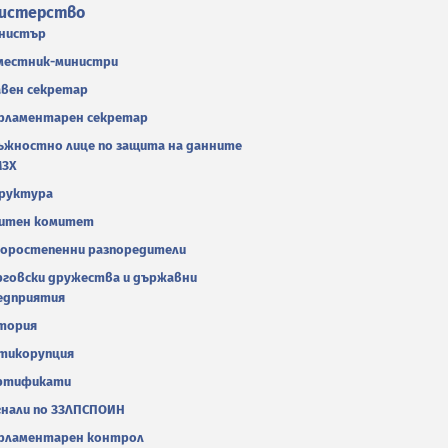
истерство
нистър
местник-министри
авен секретар
рламентарен секретар
ъжностно лице по защита на данните
МЗХ
руктура
итен комитет
оростепенни разпоредители
рговски дружества и държавни
едприятия
тория
тикорупция
ртификати
гнали по ЗЗЛПСПОИН
рламентарен контрол