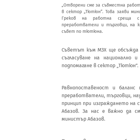
„Отворени сме за съвместна работ
в сектор „Тютюн”. Това заяви ми
Греков на работна среща с 
преработватели и търговци, на 
съвет по тютюна.
Съветът към МЗХ ще обсъжда д
съгласуване на национално 
подпомагане в сектор „Тютюн”.
Равнопоставеност и баланс 
преработватели, търговци, на
принцип при изграждането на 
Абазов. За нас е важно да с
министър Абазов.