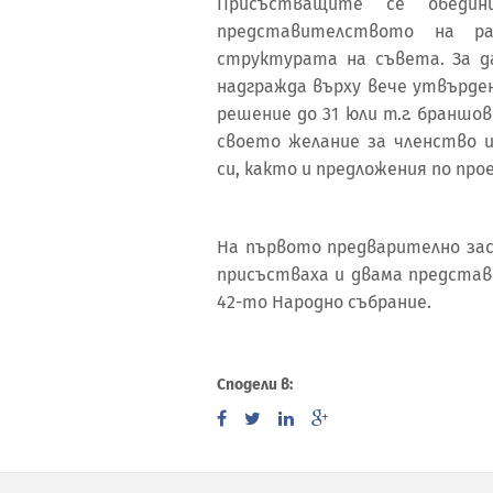
Присъстващите се обедин
представителството на р
структурата на съвета. За д
надгражда върху вече утвърден
решение до 31 юли т.г. браншо
своето желание за членство 
си, както и предложения по про
На първото предварително за
присъстваха и двама представ
42-то Народно събрание.
Сподели в: