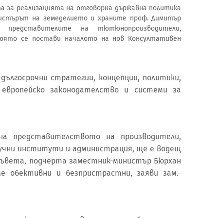
а за реализацията на отговорна държавна политика
нистърът на земеделието и храните проф. Димитър
представителите на тютюнопроизводители,
която се постави началото на нов Консултативен
ългосрочни стратегии, концепции, политики,
и европейско законодателство и системи за
на представителството на производители,
учни институти и администрация, ще е водещ
съвета, подчерта заместник-министър Бюрхан
ме обективни и безпристрастни, заяви зам.-