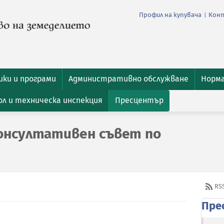
Профил на купувача
Кон
|
ки и програми
Административно обслужване
Норм
л и техническа инспекция
Пресцентър
Консултативен съвет по
RS
Пре