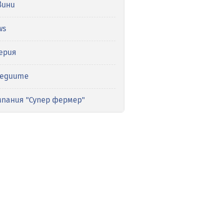
вини
ws
ерия
медиите
мпания "Супер фермер"