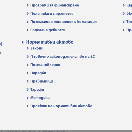
Програми за финансиране
Ка
Политики и стратегии
Бю
Поземлени отношения и комасация
Тр
Социална дейност
Пр
Нормативни актове
П)
Закони
.
Първично законодателство на ЕС
Постановления
Наредби
Правилници
Тарифи
Методики
Проекти на нормативни актове