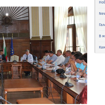
Но
Ne
Гал
В 
Ка