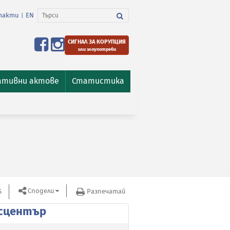
такти
EN
|
СИГНАЛ ЗА КОРУПЦИЯ
или злоупотреби
ативни актове
Статистика
Сподели
S
Разпечатай
сцентър