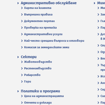
Административно обслужване
Мин
Харта на клиента
Ми
Вътрешни правила
За
Документен портал
Гл
Проверка на преписка
Па
Административни услуги
Дл
в 
Най-често срещани въпроси и отговори
Ст
Комисия за земеделските земи
Од
Сектори
Вт
Животновъдство
Тъ
Растениевъдство
пр
Рибарство
Ис
Гори
Ан
Се
Политики и програми
Цели на администрацията
Си
Отчети и доклади
Па