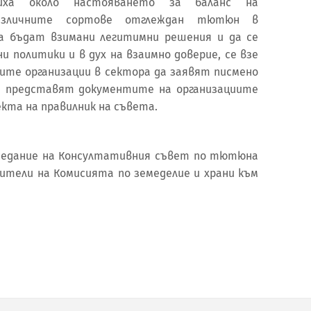
иха около настояването за баланс на
азличните сортове отглеждан тютюн в
а бъдат взимани легитимни решения и да се
и политики и в дух на взаимно доверие, се взе
вите организации в сектора да заявят писмено
и представят документите на организациите
екта на правилник на съвета.
седание на Консултативния съвет по тютюна
ители на Комисията по земеделие и храни към