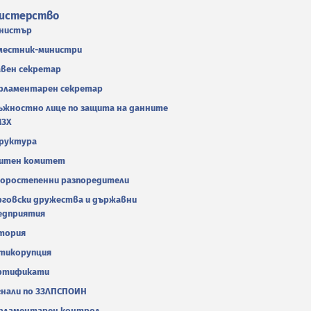
истерство
нистър
местник-министри
авен секретар
рламентарен секретар
ъжностно лице по защита на данните
МЗХ
руктура
итен комитет
оростепенни разпоредители
рговски дружества и държавни
едприятия
тория
тикорупция
ртификати
гнали по ЗЗЛПСПОИН
рламентарен контрол