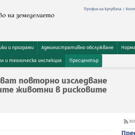
Профил на купувача
Кон
|
ки и програми
Административно обслужване
Норм
л и техническа инспекция
Пресцентър
ват повторно изследване
ите животни в рисковите
RS
Пре