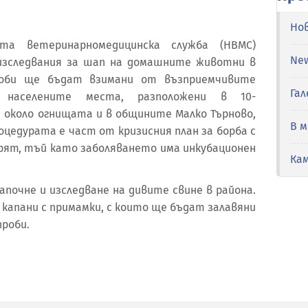
Но
та ветеринарномедицинска служба (НВМС)
Ne
изследвания за шап на домашните животни в
роби ще бъдат взимани от възприемчивите
Гал
населените места, разположени в 10-
 около огнищата и в общините Малко Търново,
В 
оцедурата е част от кризисния план за борба с
рят, тъй като заболяването има инкубационен
Ка
почне и изследване на дивите свине в района.
 капани с примамки, с които ще бъдат залавяни
проби.