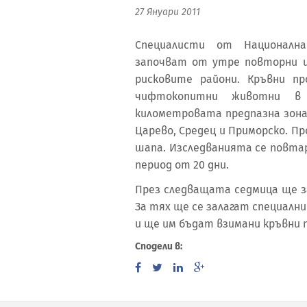
27 Януари 2011
Специалисти от Национална
започват от утре повторни 
рисковите райони. Кръвни п
чифтокопитни животни в 
километровата предпазна зона
Царево, Средец и Приморско. Пр
шапа. Изследванията се повта
период от 20 дни.
През следващата седмица ще за
За тях ще се залагат специални
и ще им бъдат взимани кръвни 
Сподели в: