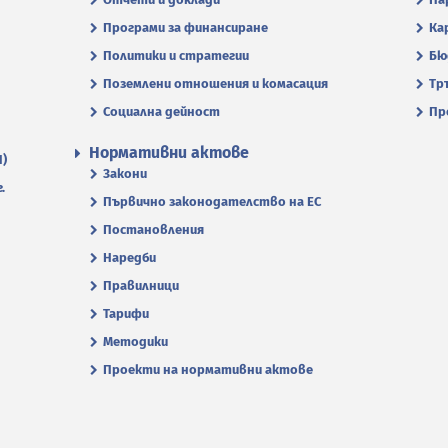
Програми за финансиране
Ка
Политики и стратегии
Бю
Поземлени отношения и комасация
Тр
Социална дейност
Пр
Нормативни актове
П)
Закони
.
Първично законодателство на ЕС
Постановления
Наредби
Правилници
Тарифи
Методики
Проекти на нормативни актове