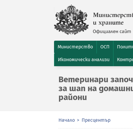
Министерство
ОСП
Полити
Икономически анализи
Контро
Ветеринари започ
за шап на домашн
райони
Начало
Пресцентър