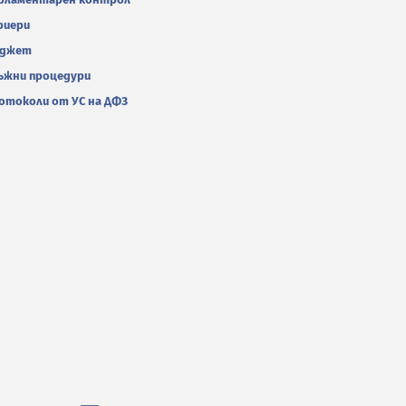
риери
джет
ъжни процедури
отоколи от УС на ДФЗ