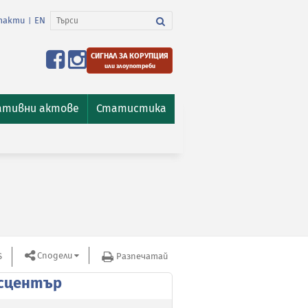
такти
EN
|
СИГНАЛ ЗА КОРУПЦИЯ
или злоупотреби
ативни актове
Статистика
Сподели
S
Разпечатай
сцентър