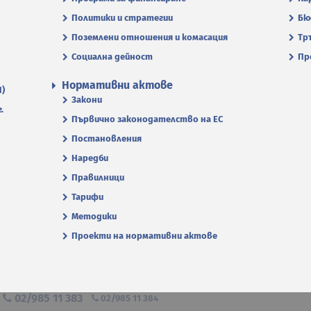
Политики и стратегии
Бю
Поземлени отношения и комасация
Тр
Социална дейност
Пр
Нормативни актове
П)
Закони
.
Първично законодателство на ЕС
Постановления
Наредби
Правилници
Тарифи
Методики
Проекти на нормативни актове
я
02/985 11 383
02/985 11 384