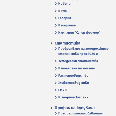
Новини
News
Галерия
В медиите
Кампания "Супер фермер"
Статистика
Преброяване на земеделските
стопанства през 2020 г.
Земеделски стопанства
Използване на земята
Растениевъдство
Животновъдство
СИУЗС
Исторически данни
Профил на купувача
Предварителни обявления