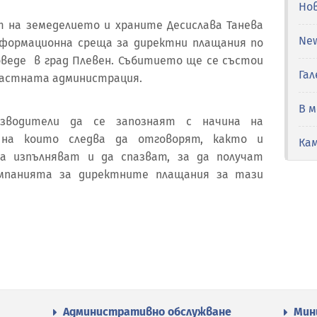
Но
ът на земеделието и храните Десислава Танева
Ne
формационна среща за директни плащания по
роведе в град Плевен. Събитието ще се състои
Гал
бластната администрация.
В 
изводители да се запознаят с начина на
, на които следва да отговорят, както и
Ка
а изпълняват и да спазват, за да получат
ампанията за директните плащания за тази
Административно обслужване
Мин