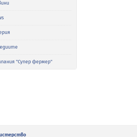
вини
ws
ерия
медиите
мпания "Супер фермер"
истерство