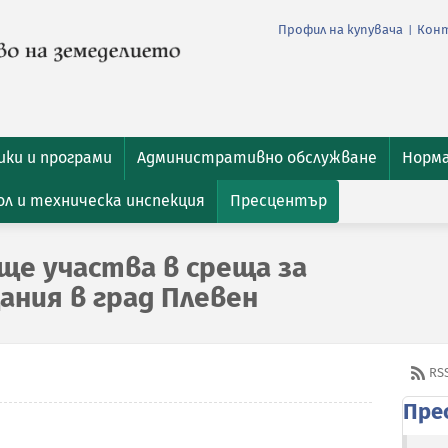
Профил на купувача
Кон
|
ки и програми
Административно обслужване
Норм
л и техническа инспекция
Пресцентър
ще участва в среща за
ния в град Плевен
RS
Пре