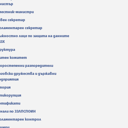
нистър
местник-министри
авен секретар
рламентарен секретар
ъжностно лице по защита на данните
МЗХ
руктура
итен комитет
оростепенни разпоредители
рговски дружества и държавни
едприятия
тория
тикорупция
ртификати
гнали по ЗЗЛПСПОИН
рламентарен контрол
риери