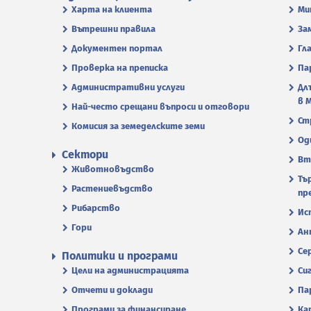
Харта на клиента
Ми
Вътрешни правила
За
Документен портал
Гл
Проверка на преписка
Па
Административни услуги
Дл
в 
Най-често срещани въпроси и отговори
Ст
Комисия за земеделските земи
Од
Сектори
Вт
Животновъдство
Тъ
Растениевъдство
пр
Рибарство
Ис
Гори
Ан
Се
Политики и програми
Цели на администрацията
Си
Отчети и доклади
Па
Програми за финансиране
Ка