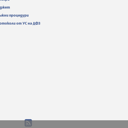
джет
ъжни процедури
отоколи от УС на ДФЗ