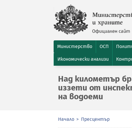
Министерство
ОСП
Полити
Икономически анализи
Контро
Над километър бр
иззети от инспек
на водоеми
Начало
Пресцентър