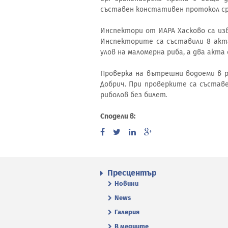
съставен констативен протокол с
Инспектори от ИАРА Хасково са изв
Инспекторите са съставили 8 акт
улов на маломерна риба, а два акта
Проверка на вътрешни водоеми в р
Добрич. При проверките са състав
риболов без билет.
Сподели в:
Пресцентър
Новини
News
Галерия
В медиите