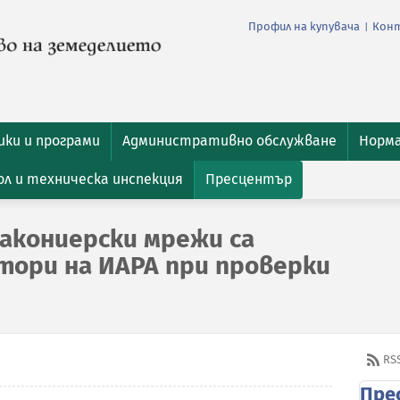
Профил на купувача
Кон
|
ки и програми
Административно обслужване
Норм
л и техническа инспекция
Пресцентър
акониерски мрежи са
тори на ИАРА при проверки
RS
Пре