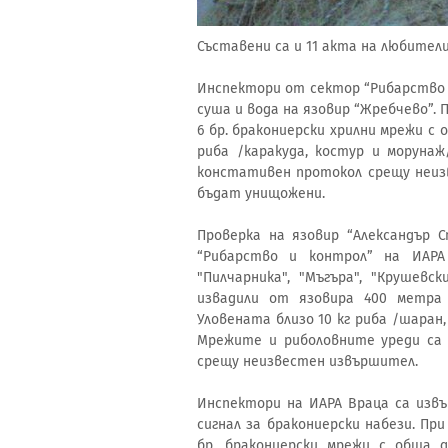
Съставени са и 11 акта на любители
Инспектори от сектор “Рибарство и
суша и вода на язовир “Жребчево”.
6 бр. бракониерски хрилни мрежи с 
риба /каракуда, костур и моруна
констативен протокол срещу неиз
бъдат унищожени.
Проверка на язовир “Александър 
“Рибарство и контрол” на ИАРА
"Пилчарника", "Мъгъра", "Крушевс
извадили от язовира 400 метра 
Уловената близо 10 кг риба /шаран
Мрежите и риболовните уреди са 
срещу неизвестен извършител.
Инспектори на ИАРА Враца са извъ
сигнал за бракониерски набези. Пр
бр. бракониерски мрежи с обща 