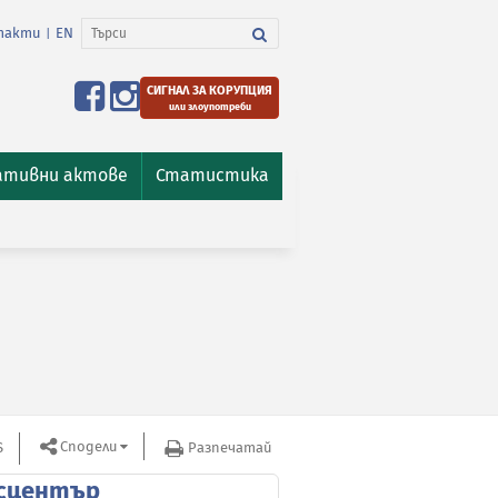
такти
EN
|
СИГНАЛ ЗА КОРУПЦИЯ
или злоупотреби
ативни актове
Статистика
Сподели
S
Разпечатай
сцентър