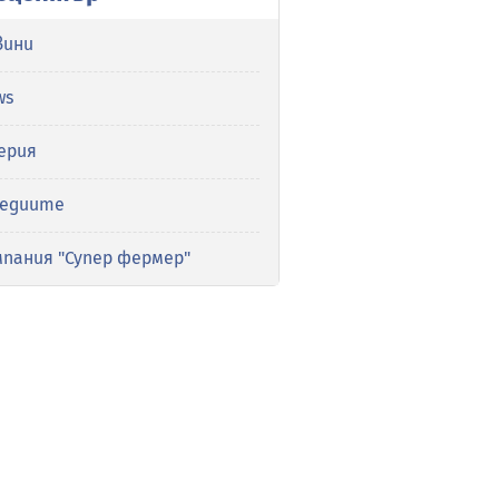
вини
ws
ерия
медиите
мпания "Супер фермер"