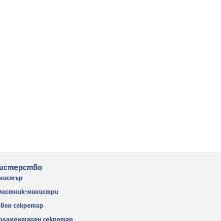
истерство
нистър
местник-министри
авен секретар
рламентарен секретар