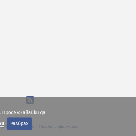
. Продължавайки да
ки
Разбрах
арта на сайта
Правна информация