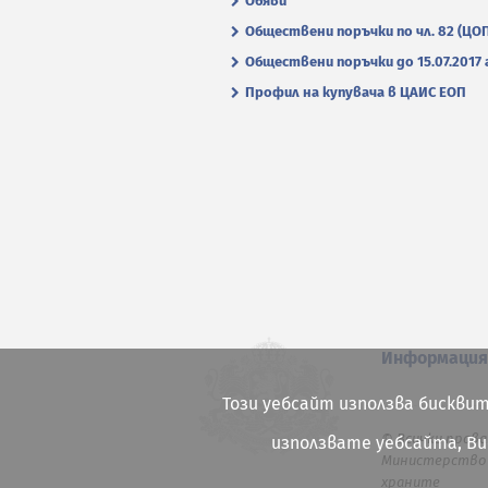
Обяви
Обществени поръчки по чл. 82 (ЦО
Обществени поръчки до 15.07.2017 г
Профил на купувача в ЦАИС ЕОП
Информаци
Този уебсайт използва бисквит
© Всички права
използвате уебсайта, В
Министерство 
храните