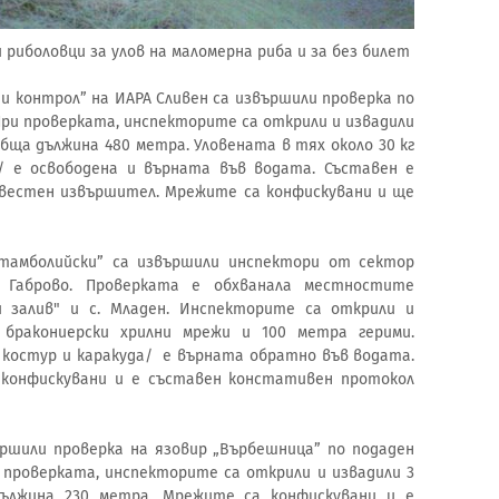
 риболовци за улов на маломерна риба и за без билет
 контрол” на ИАРА Сливен са извършили проверка по
 При проверката, инспекторите са открили и извадили
обща дължина 480 метра. Уловената в тях около 30 кг
ж/ е освободена и върната във водата. Съставен е
вестен извършител. Мрежите са конфискувани и ще
Стамболийски” са извършили инспектори от сектор
 Габрово. Проверката е обхванала местностите
ки залив" и с. Младен. Инспекторите са открили и
бракониерски хрилни мрежи и 100 метра герими.
, костур и каракуда/ е върната обратно във водата.
конфискувани и е съставен констативен протокол
ршили проверка на язовир „Върбешница” по подаден
и проверката, инспекторите са открили и извадили 3
дължина 230 метра. Мрежите са конфискувани и е