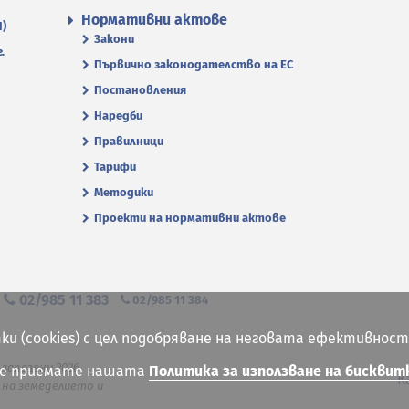
Нормативни актове
П)
Закони
.
Първично законодателство на ЕС
Постановления
Наредби
Правилници
Тарифи
Методики
Проекти на нормативни актове
я
02/985 11 383
02/985 11 384
ки (cookies) с цел подобряване на неговата ефективност
 запазени 2026
ие приемате нашата
Политика за използване на бисквит
К
на земеделието и