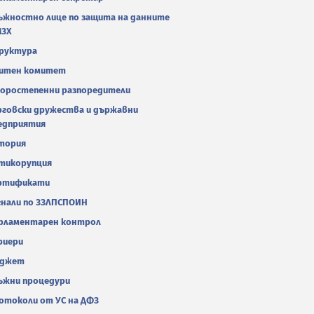
ъжностно лице по защита на данните
МЗХ
руктура
итен комитет
оростепенни разпоредители
рговски дружества и държавни
едприятия
тория
тикорупция
ртификати
гнали по ЗЗЛПСПОИН
рламентарен контрол
риери
джет
ъжни процедури
отоколи от УС на ДФЗ