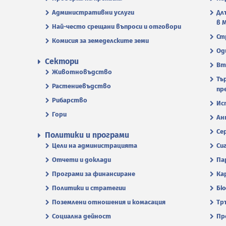
Административни услуги
Дл
в 
Най-често срещани въпроси и отговори
Ст
Комисия за земеделските земи
Од
Сектори
Вт
Животновъдство
Тъ
Растениевъдство
пр
Рибарство
Ис
Гори
Ан
Се
Политики и програми
Цели на администрацията
Си
Отчети и доклади
Па
Програми за финансиране
Ка
Политики и стратегии
Бю
Поземлени отношения и комасация
Тр
Социална дейност
Пр