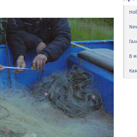
Но
Ne
Гал
В 
Ка