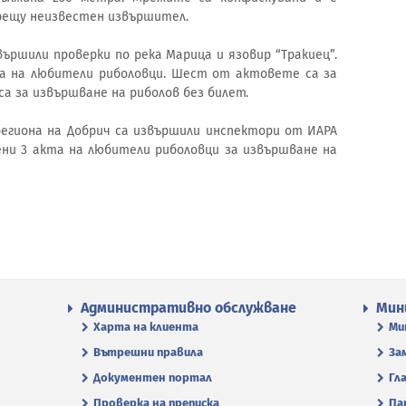
рещу неизвестен извършител.
ършили проверки по река Марица и язовир “Тракиец”.
а на любители риболовци. Шест от актовете са за
 са за извършване на риболов без билет.
егиона на Добрич са извършили инспектори от ИАРА
ени 3 акта на любители риболовци за извършване на
Административно обслужване
Мин
Харта на клиента
Ми
Вътрешни правила
За
Документен портал
Гл
Проверка на преписка
Па