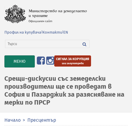
Профил на купувача
|
Контакти
|
EN
СИГНАЛ ЗА КОРУПЦИЯ
TOGGLE
МЕНЮ
или злоупотреби
NAVIGATION
Срещи-дискусии със земеделски
производители ще се проведат в
София и Пазарджик за разясняване на
мерки по ПРСР
Начало
Пресцентър