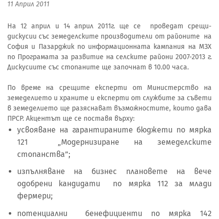
11 Април 2011
На 12 април и 14 април 2011г. ще се проведат срещи-
дискусии със земеделските производители от районите на
София и Пазарджик по информационната кампания на МЗХ
по Програмата за развитие на селските райони 2007-2013 г.
Дискусиите със стопаните ще започнат в 10.00 часа.
По време на срещите експерти от Министерство на
земеделието и храните и експерти от службите за съвети
в земеделието ще разяснават възможностите, които дава
ПРСР. Акцентът ще се поставя върху:
усвояване на гарантираните бюджети по мярка
121 „Модернизиране на земеделските
стопанства”;
изпълняване на бизнес плановете на вече
одобрени кандидати по мярка 112 за млади
фермери;
потенциални бенефициенти по мярка 142