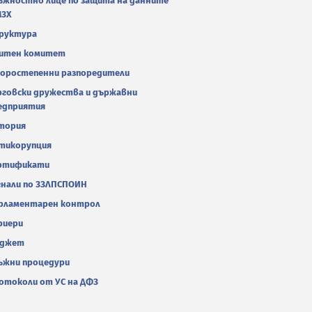
ъжностно лице по защита на данните
МЗХ
руктура
итен комитет
оростепенни разпоредители
рговски дружества и държавни
едприятия
тория
тикорупция
ртификати
гнали по ЗЗЛПСПОИН
рламентарен контрол
риери
джет
ъжни процедури
отоколи от УС на ДФЗ