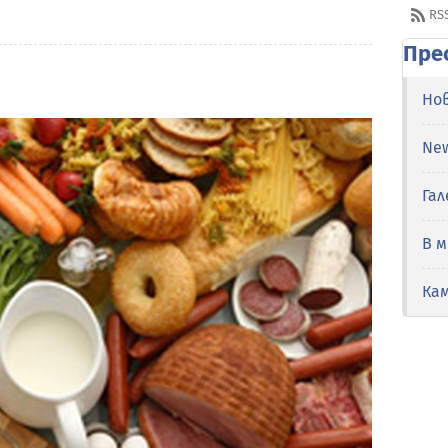
RS
Пре
Но
Ne
Гал
В 
Ка