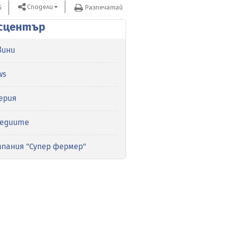
Сподели
S
Разпечатай
сцентър
вини
ws
ерия
медиите
мпания "Супер фермер"