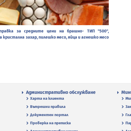
правка за средните цени на брашно- ТИП "500",
а кристална захар, пилешко месо, яйца и агнешко месо
Административно обслужване
Мин
Харта на клиента
Ми
Вътрешни правила
За
Документен портал
Гл
Проверка на преписка
Па