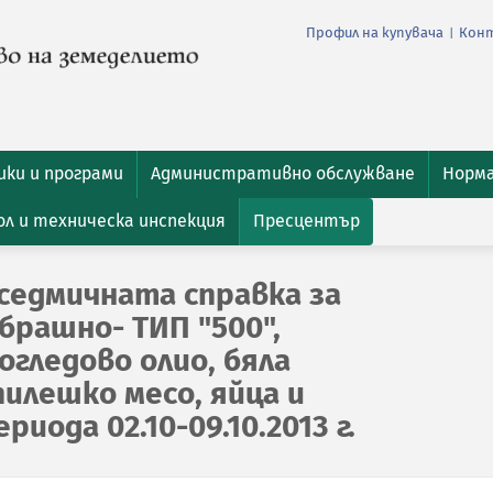
Профил на купувача
Кон
|
ки и програми
Административно обслужване
Норм
л и техническа инспекция
Пресцентър
седмичната справка за
брашно- ТИП "500",
гледово олио, бяла
пилешко месо, яйца и
риода 02.10-09.10.2013 г.