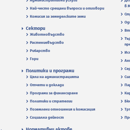
Административни услуги
Дл
в 
Най-често срещани въпроси и отговори
Ст
Комисия за земеделските земи
Од
Сектори
Вт
Животновъдство
Тъ
Растениевъдство
пр
Рибарство
Ис
Гори
Ан
Се
Политики и програми
Цели на администрацията
Си
Отчети и доклади
Па
Програми за финансиране
Ка
Политики и стратегии
Бю
Поземлени отношения и комасация
Тр
Социална дейност
Пр
Нормативни актове