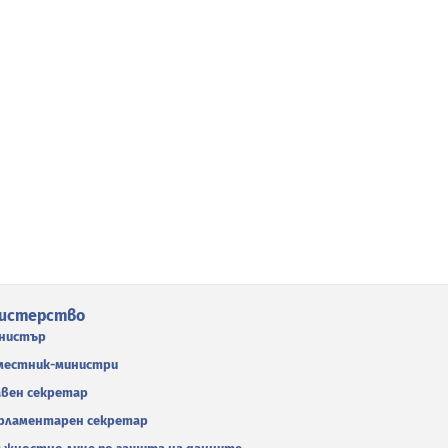
истерство
нистър
местник-министри
авен секретар
рламентарен секретар