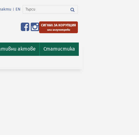
такти
EN
|
СИГНАЛ ЗА КОРУПЦИЯ
или злоупотреби
ативни актове
Статистика