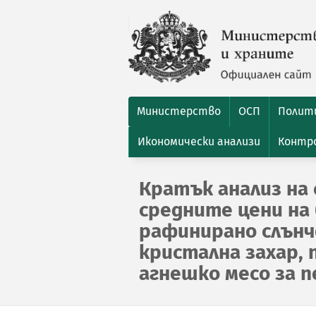
Министерство
ОСП
Полити
Икономически анализи
Контро
Кратък анализ на 
средните цени на 
рафинирано слънчо
кристална захар, 
агнешко месо за пе