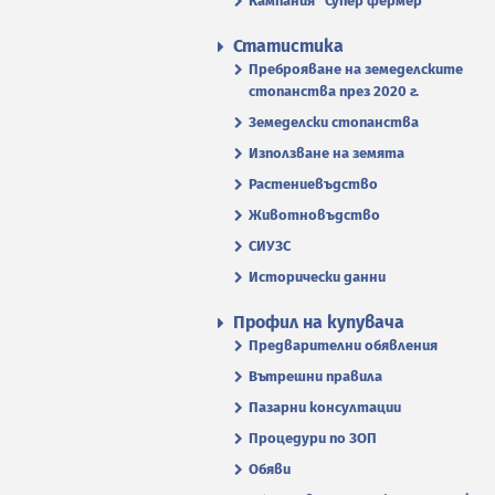
Кампания "Супер фермер"
Статистика
Преброяване на земеделските
стопанства през 2020 г.
Земеделски стопанства
Използване на земята
Растениевъдство
Животновъдство
СИУЗС
Исторически данни
Профил на купувача
Предварителни обявления
Вътрешни правила
Пазарни консултации
Процедури по ЗОП
Обяви