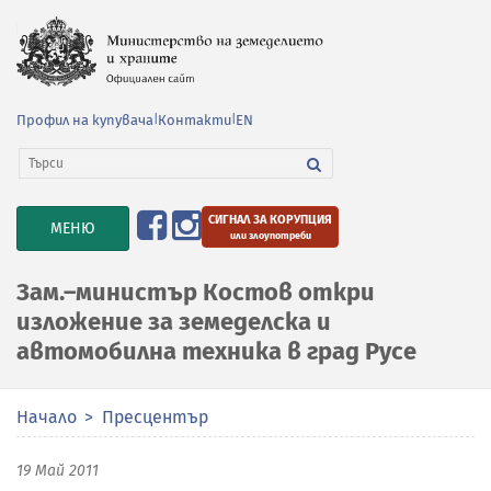
Профил на купувача
|
Контакти
|
EN
СИГНАЛ ЗА КОРУПЦИЯ
TOGGLE
МЕНЮ
или злоупотреби
NAVIGATION
Зам.–министър Костов откри
изложение за земеделска и
автомобилна техника в град Русе
Начало
Пресцентър
19 Май 2011