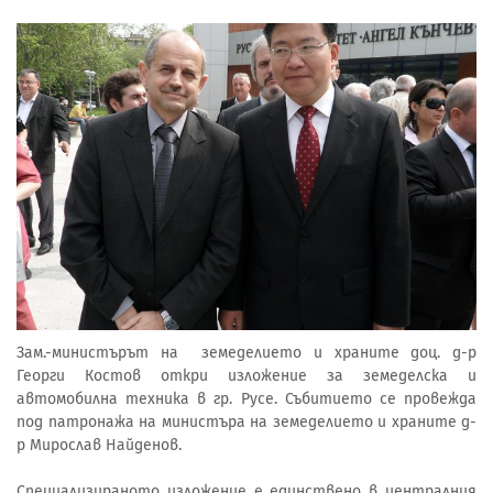
Зам.-министърът на земеделието и храните доц. д-р
Георги Костов откри изложение за земеделска и
автомобилна техника в гр. Русе. Събитието се провежда
под патронажа на министъра на земеделието и храните д-
р Мирослав Найденов.
Специализираното изложение е единствено в централния