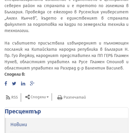
северен район на страната и е третото по големина в
България. Провежда се ежегодно в Русенския университет
„Ангел Кънчев”, където е единственият в страната
факултет за подготовка на кадри по земеделска техника и
технологии.
На събитието присъстваха извънредният и пълномощен
посланик на Китайската народна република в България Н.
Пр. Гуо Йеджоу, народният представител на ПП ГЕРБ Пламен
Нунев, областният управител на Русе Пламен Стоилов и
областният управител на Разград д-р Валентин Василев.
Сподели в:
Сподели
RSS
Разпечатай
Пресцентър
Новини