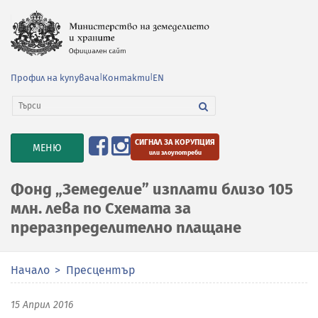
Профил на купувача
|
Контакти
|
EN
СИГНАЛ ЗА КОРУПЦИЯ
TOGGLE
МЕНЮ
или злоупотреби
NAVIGATION
Фонд „Земеделие” изплати близо 105
млн. лева по Схемата за
преразпределително плащане
Начало
Пресцентър
15 Април 2016