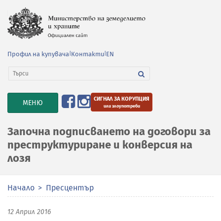
Профил на купувача
|
Контакти
|
EN
СИГНАЛ ЗА КОРУПЦИЯ
TOGGLE
МЕНЮ
или злоупотреби
NAVIGATION
Започна подписването на договори за
преструктуриране и конверсия на
лозя
Начало
Пресцентър
12 Април 2016