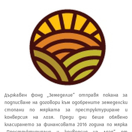
Държавен фонд „Земеделие“ отправя покана за
подписване на договори към одобрените земеделски
стопани по мярката за преструктуриране и
конверсия на лозя. Преди дни беше обявено
класирането за финансовата 2016 година по мярка
„Преструктуриране и конверсия на лозя“ от