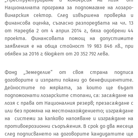
Националната програма за подпомагане на лозаро-
винарския сектор. След извършена проверка и
финансова оценка, съгласно разпоредбата на чл. 13
от Наредба 2 от 4 април 2014 г., бяха одобрени 44
проекта. Финансовата помощ на допустимите
заявления е на обща стойност 19 983 846 лв., при
обявен за 2016 г. бюджет от 20 352 792 лева.
Фонд „Земеделие“ от своя страна подписа
договорите и изпрати покани до бенефициентите.
Дейностите по мярката, за които ще бъдат
подпомогнати лозарските стопани, са: засаждане на
лозя с права от Националния резерв; презасаждане с
или без промяна на местонахождението; изграждане
на системи за капково напояване и изграждане на
противоерозионни съоръжения. В срок до два месеца
след подписването на договорите кандидатите ще