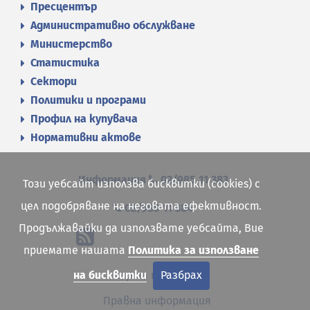
Пресцентър
Административно обслужване
Министерство
Статистика
Сектори
Политики и програми
Профил на купувача
Нормативни актове
Информация
02/985 11 383
Този уебсайт използва бисквитки (cookies) с
цел подобряване на неговата ефективност.
02/985 11 384
Продължавайки да използвате уебсайта, Вие
приемате нашата
Политика за използване
на бисквитки
Разбрах
Карта на сайта
Правна информация