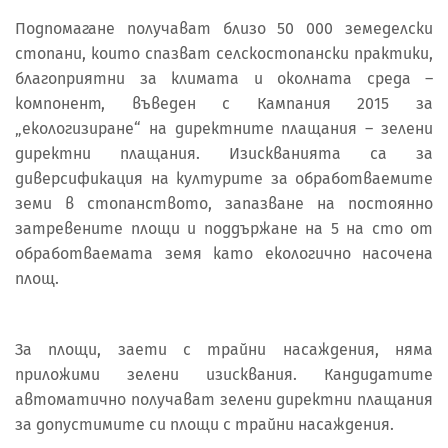
Подпомагане получават близо 50 000 земеделски
стопани, които спазват селскостопански практики,
благоприятни за климата и околната среда –
компонент, въведен с Кампания 2015 за
„екологизиране“ на директните плащания – зелени
директни плащания. Изискванията са за
диверсификация на културите за обработваемите
земи в стопанството, запазване на постоянно
затревените площи и поддържане на 5 на сто от
обработваемата земя като екологично насочена
площ.
За площи, заети с трайни насаждения, няма
приложими зелени изисквания. Кандидатите
автоматично получават зелени директни плащания
за допустимите си площи с трайни насаждения.