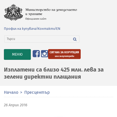
Профил на купувача
|
Контакти
|
EN
СИГНАЛ ЗА КОРУПЦИЯ
TOGGLE
МЕНЮ
или злоупотреби
NAVIGATION
Изплатени са близо 425 млн. лева за
зелени директни плащания
Начало
Пресцентър
26 Април 2016