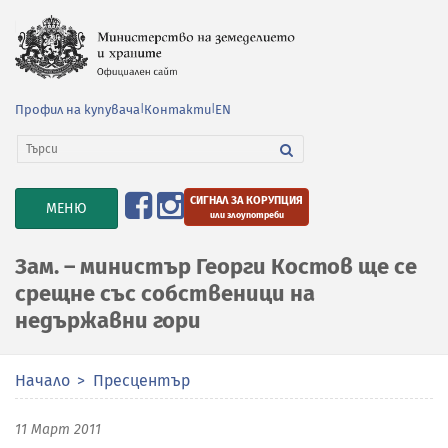
Профил на купувача
|
Контакти
|
EN
СИГНАЛ ЗА КОРУПЦИЯ
TOGGLE
МЕНЮ
или злоупотреби
NAVIGATION
Зам. – министър Георги Костов ще се
срещне със собственици на
недържавни гори
Начало
Пресцентър
11 Март 2011