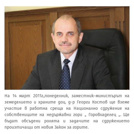
На 14 март 2011г.,понеделник, заместник–министърът на
земеделието и храните доц. д-р Георги Костов ще вземе
участие в работна среща на Национално сдружение на
собствениците на недържавни гори „ Горовладелец „. Ще
бъдат обсъдени ролята и задачите на сдружението
произтичащи от новия Закон за горите.