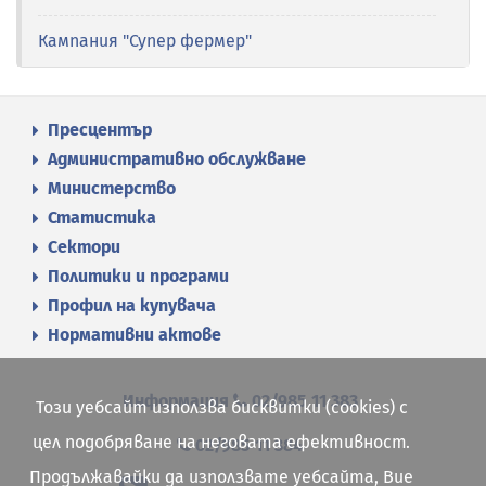
Кампания "Супер фермер"
Пресцентър
Административно обслужване
Министерство
Статистика
Сектори
Политики и програми
Профил на купувача
Нормативни актове
Информация
02/985 11 383
Този уебсайт използва бисквитки (cookies) с
цел подобряване на неговата ефективност.
02/985 11 384
Продължавайки да използвате уебсайта, Вие