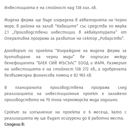
Инвестицията е на стойност над 138 хил. лв.
Мидена ферма ще бъде изградена в акваторията на Черно
море, в района на залив “Каваците” със средства по мярка
2.1 „Производствени инвестиции в аквакултурата” от
Оперативна програма за развитие на сектор „Рибарство”.
Договорът по проекта “Изграждане на мидена ферма за
култивиране на черни миди” бе подписан между
бенефициента “БЛЕК СИЙ МЪСЪЛС” ЕООД и ИАРА. Размерът
на инвестицията е на стойност 138 272 лв., а одобрената
безвъзмездна финансова помощ е 82 963 лв.
В планираната производствена програма след
реализацията на инвестиционния проект е заложено
производството на 70 тона черноморска мида годишно.
Срокът за изпълнение на проекта е 6 месеца, като с
реализацията му ще бъдат осигурени до 8 работни места.
Сподели в: