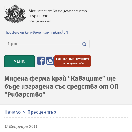
Профил на купувача
|
Контакти
|
EN
СИГНАЛ ЗА КОРУПЦИЯ
TOGGLE
МЕНЮ
или злоупотреби
NAVIGATION
Мидена ферма край “Каваците” ще
бъде изградена със средства от ОП
“Рибарство”
Начало
Пресцентър
17 Февруари 2011