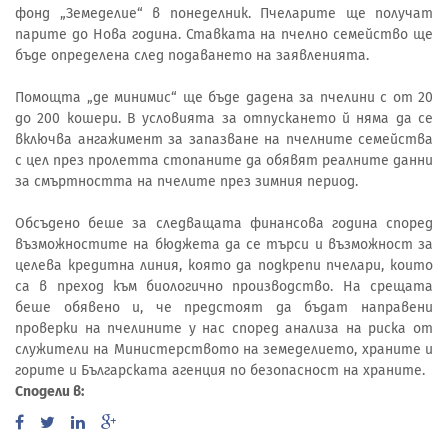
фонд „Земеделие“ в понеделник. Пчеларите ще получат
парите до Нова година. Ставката на пчелно семейство ще
бъде определена след подаването на заявленията.
Помощта „де минимис“ ще бъде дадена за пчелини с от 20
до 200 кошери. В условията за отпускането й няма да се
включва ангажимент за запазване на пчелните семейства
с цел през пролетта стопаните да обявят реалните данни
за смъртността на пчелите през зимния период.
Обсъдено беше за следващата финансова година според
възможностите на бюджета да се търси и възможност за
целева кредитна линия, която да подкрепи пчелари, които
са в преход към биологично производство. На срещата
беше обявено и, че предстоят да бъдат направени
проверки на пчелините у нас според анализа на риска от
служители на Министерството на земеделието, храните и
горите и Българската агенция по безопасност на храните.
Сподели в: