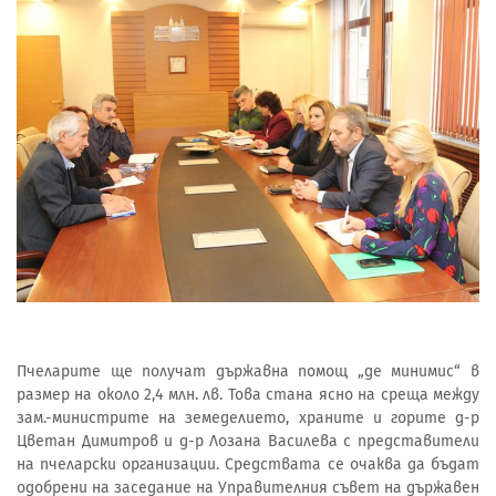
Пчеларите ще получат държавна помощ „де минимис“ в
размер на около 2,4 млн. лв. Това стана ясно на среща между
зам.-министрите на земеделието, храните и горите д-р
Цветан Димитров и д-р Лозана Василева с представители
на пчеларски организации. Средствата се очаква да бъдат
одобрени на заседание на Управителния съвет на държавен