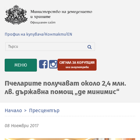
Профил на купувача
|
Контакти
|
EN
СИГНАЛ ЗА КОРУПЦИЯ
TOGGLE
МЕНЮ
или злоупотреби
NAVIGATION
Пчеларите получават около 2,4 млн.
лв. държавна помощ „де минимис“
Начало
Пресцентър
08 Ноември 2017