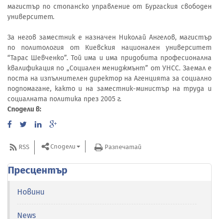
магистър по стопанско управление от Бургаския свободен
университет.
За негов заместник е назначен Николай Ангелов, магистър
по политология от Киевския национален университет
“Тарас Шевченко”. Той има и има придобита професионална
квалификация по „Социален мениджмънт” от УНСС. Заемал е
поста на изпълнителен директор на Агенцията за социално
подпомагане, както и на заместник-министър на труда и
социалната политика през 2005 г.
Сподели в:
Сподели
RSS
Разпечатай
Пресцентър
Новини
News