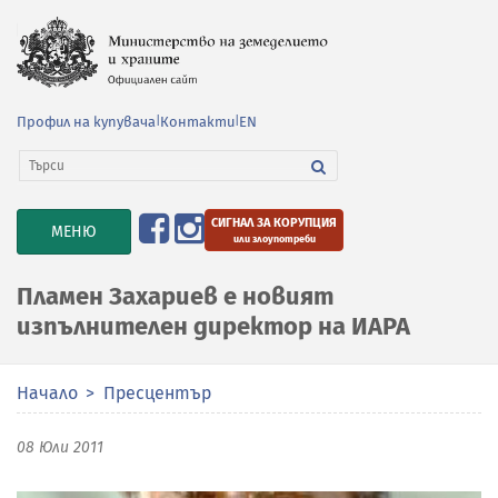
Профил на купувача
|
Контакти
|
EN
СИГНАЛ ЗА КОРУПЦИЯ
TOGGLE
МЕНЮ
или злоупотреби
NAVIGATION
Пламен Захариев е новият
изпълнителен директор на ИАРА
Начало
Пресцентър
08 Юли 2011