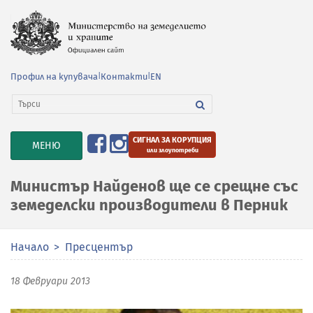
Профил на купувача
|
Контакти
|
EN
СИГНАЛ ЗА КОРУПЦИЯ
TOGGLE
МЕНЮ
или злоупотреби
NAVIGATION
Министър Найденов ще се срещне със
земеделски производители в Перник
Начало
Пресцентър
18 Февруари 2013