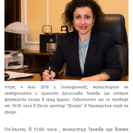
Утре, 4 юли 2016 г. (понеделник), министърът на
земеделието и храните Десислава Танева ще открие
фермерски пазар в град Бургас. Събитието ще се проведе
от 10:30 часа в Експо център “Флора” в Приморския парк на
града.
По-късно, в 11:00 часа , министър Танева ще вземе