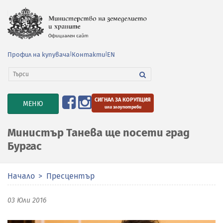
Профил на купувача
|
Контакти
|
EN
СИГНАЛ ЗА КОРУПЦИЯ
TOGGLE
МЕНЮ
или злоупотреби
NAVIGATION
Министър Танева ще посети град
Бургас
Начало
Пресцентър
03 Юли 2016