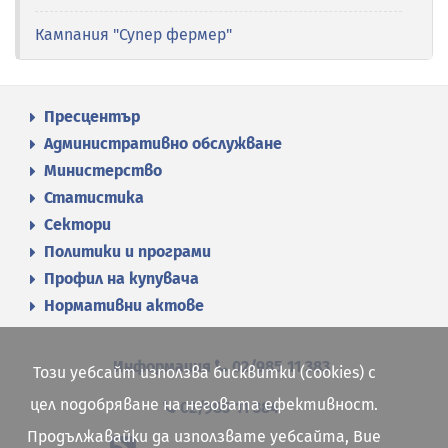
Кампания "Супер фермер"
Пресцентър
Административно обслужване
Министерство
Статистика
Сектори
Политики и програми
Профил на купувача
Нормативни актове
Информация
02/985 11 383
Този уебсайт използва бисквитки (cookies) с
цел подобряване на неговата ефективност.
02/985 11 384
Продължавайки да използвате уебсайта, Вие