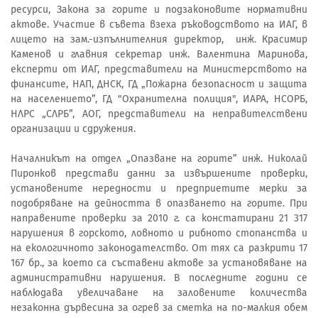
ресурси, Закона за горите и подзаконовите нормативни
актове. Участие в съвета взеха ръководството на ИАГ, в
лицето на зам.-изпълнителния директор, инж. Красимир
Каменов и главния секретар инж. Валентина Маринова,
експерти от ИАГ, представители на Министерството на
финансите, НАП, ДНСК, ГД „Пожарна безопасност и защита
на населението”, ГД "Охранителна полиция", ИАРА, НСОРБ,
НЛРС „СЛРБ”, АОГ, представители на неправителствени
организации и сдружения.
Началникът на отдел „Опазване на горите” инж. Николай
Пиронков представи данни за извършените проверки,
установените нередности и предприетите мерки за
подобряване на дейността в опазването на горите. При
направените проверки за 2010 г. са констатирани 21 317
нарушения в горското, ловното и рибното стопанства и
на екологичното законодателство. От тях са разкрити 17
167 бр., за което са съставени актове за установяване на
административни нарушения. В последните години се
наблюдава увеличаване на заловените количества
незаконна дървесина за огрев за сметка на по-малкия обем