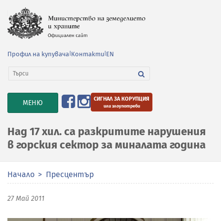
Профил на купувача
|
Контакти
|
EN
СИГНАЛ ЗА КОРУПЦИЯ
TOGGLE
МЕНЮ
или злоупотреби
NAVIGATION
Над 17 хил. са разкритите нарушения
в горския сектор за миналата година
Начало
Пресцентър
27 Май 2011