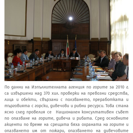
По данни на Изпълнителната агенция по горите за 2010 г.
са извършени над 370 хил. проверки на превозни средства,
лица и обекти, свързани с ползването, преработката и
търговията с горски, дивечови и рибни ресурси. Това стана
ясно след провелия се Национален консултативен съвет
по опазване на горите, дивеча и рибата. Сред основните
акценти по време на срещата бяха охраната на горите и
опазването им от пожари, опазването на дивечовите