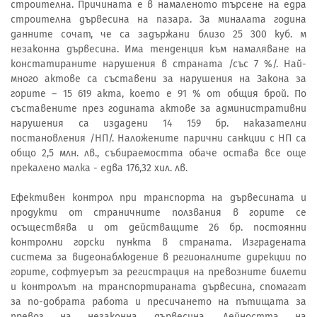
строителна. Причината е в намаленото търсене на едра
строителна дървесина на пазара. За миналата година
данните сочат, че са задържани близо 25 300 куб. м
незаконна дървесина. Има тенденция към намаляване на
констатираните нарушения в страната /със 7 %/. Най-
много актове са съставени за нарушения на Закона за
горите – 15 619 акта, което е 91 % от общия брой. По
съставените през годината актове за административни
нарушения са издадени 14 159 бр. наказателни
постановления /НП/. Наложените парични санкции с НП са
общо 2,5 млн. лв., събираемостта обаче остава все още
прекалено малка - едва 176,32 хил. лв.
Ефективен контрол при транспорта на дървесината и
продукти от страничните ползвания в горите се
осъществява и от действащите 26 бр. постоянни
контролни горски пункта в страната. Изградената
система за видеонаблюдение в регионалните дирекции по
горите, софтуерът за регистрация на превозните билети
и контролът на транспортираната дървесина, спомагат
за по-добрата работа и пресичането на пътищата за
превоз на незаконна дървесина. Дейността на