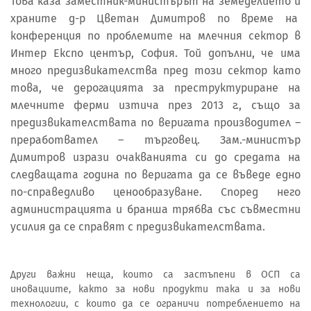
Това каза заместник-министърът на земеделието и
храните д-р Цветан Димитров по време на
конференция по проблемите на млечния сектор в
Интер Експо център, София. Той допълни, че има
много предизвикателства пред този сектор като
това, че дерогацията за преструктуриране на
млечните ферми изтича през 2013 г., също за
предизвикателствата по веригата производител –
преработвател – търговец. Зам.-министър
Димитров изрази очакванията си до средата на
следващата година по веригата да се въведе едно
по-справедливо ценообразуване. Според него
администрацията и бранша трябва със съвместни
усилия да се справят с предизвикателствата.
Други важни неща, които са застъпени в ОСП са
иновациите, както за нови продукти така и за нови
технологии, с които да се ограничи потреблението на