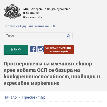
Профил на купувача
|
Контакти
|
EN
СИГНАЛ ЗА КОРУПЦИЯ
TOGGLE
МЕНЮ
или злоупотреби
NAVIGATION
Просперитета на млечния сектор
през новата ОСП се базира на
конкурентноспособност, иновации и
агресивен маркетинг
Начало
Пресцентър