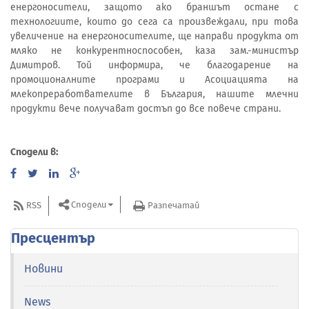
енергоносители, защото ако браншът остане с
технологиите, които до сега са произвеждали, при това
увеличение на енергоносителите, ще направи продукта от
мляко не конкурентноспособен, каза зам.-министър
Димитров. Той информира, че благодарение на
промоционалните програми и Асоциацията на
млекопреработвателите в България, нашите млечни
продукти вече получават достъп до все повече страни.
Сподели в:
Сподели
RSS
Разпечатай
Пресцентър
Новини
News