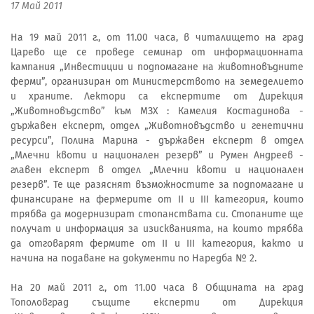
17 Май 2011
На 19 май 2011 г., от 11.00 часа, в читалището на град
Царево ще се проведе семинар от информационната
кампания „Инвестиции и подпомагане на животновъдните
ферми”, организиран от Министерството на земеделието
и храните. Лектори са експертите от Дирекция
„Животновъдство” към МЗХ : Камелия Костадинова -
държавен експерт, отдел „Животновъдство и генетични
ресурси”, Полина Марина - държавен експерт в отдел
„Млечни квоти и национален резерв” и Румен Андреев -
главен експерт в отдел „Млечни квоти и национален
резерв”. Те ще разяснят възможностите за подпомагане и
финансиране на фермерите от ІІ и ІІІ категория, които
трябва да модернизират стопанствата си. Стопаните ще
получат и информация за изискванията, на които трябва
да отговарят фермите от II и III категория, както и
начина на подаване на документи по Наредба № 2.
На 20 май 2011 г., от 11.00 часа в Общината на град
Тополовград същите експерти от Дирекция