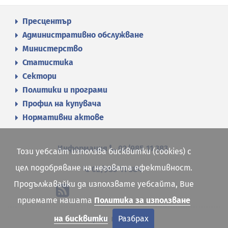
Пресцентър
Административно обслужване
Министерство
Статистика
Сектори
Политики и програми
Профил на купувача
Нормативни актове
Информация
02/985 11 383
Този уебсайт използва бисквитки (cookies) с
цел подобряване на неговата ефективност.
02/985 11 384
Продължавайки да използвате уебсайта, Вие
приемате нашата
Политика за използване
Карта на сайта
на бисквитки
Разбрах