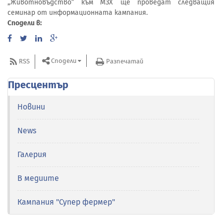
„Животновъдство” към МЗХ ще проведат следващия
семинар от информационната кампания.
Сподели в:
Сподели
RSS
Разпечатай
Пресцентър
Новини
News
Галерия
В медиите
Кампания "Супер фермер"