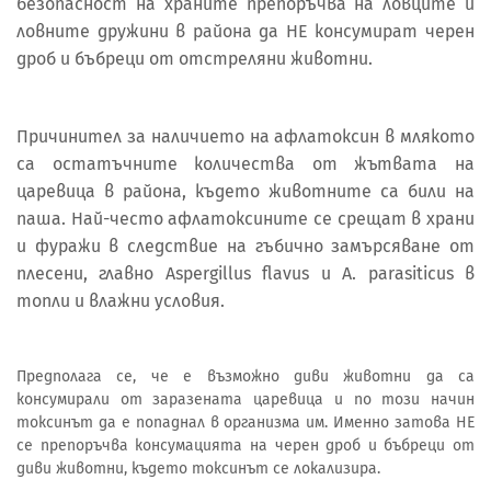
безопасност на храните препоръчва на ловците и
ловните дружини в района да НЕ консумират черен
дроб и бъбреци от отстреляни животни.
Причинител за наличието на афлатоксин в млякото
са остатъчните количества от жътвата на
царевица в района, където животните са били на
паша. Най-често афлатоксините се срещат в храни
и фуражи в следствие на гъбично замърсяване от
плесени, главно Aspergillus flavus и A. parasiticus в
топли и влажни условия.
Предполага се, че е възможно диви животни да са
консумирали от заразената царевица и по този начин
токсинът да е попаднал в организма им. Именно затова НЕ
се препоръчва консумацията на черен дроб и бъбреци от
диви животни, където токсинът се локализира.