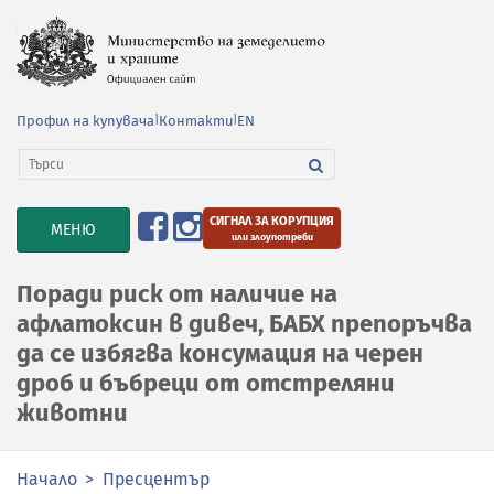
Профил на купувача
|
Контакти
|
EN
СИГНАЛ ЗА КОРУПЦИЯ
TOGGLE
МЕНЮ
или злоупотреби
NAVIGATION
Поради риск от наличие на
афлатоксин в дивеч, БАБХ препоръчва
да се избягва консумация на черен
дроб и бъбреци от отстреляни
животни
Начало
Пресцентър