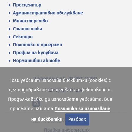
Пресцентър
Административно обслужване
Министерство
Статистика
Сектори
Политики и програми
Профил на купувача
Нормативни актове
Информация
02/985 11 383
Този уебсайт използва бисквитки (cookies) с
цел подобряване на неговата ефективност.
02/985 11 384
Продължавайки да използвате уебсайта, Вие
приемате нашата
Политика за използване
Карта на сайта
на бисквитки
Разбрах
Правна информация