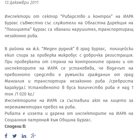
13 Декември 2011
Инспектори от сектор “Рибарство и контрол” на ИАРА
Бургас съвместно със служители на Областна Дирекция на
“Полицията” Бургас са хванали нарушител, транспортиращ
незаконно риба.
В района на ж.к. “Меден рудник” в град Бургас, полицейски
екип спира за проверка микробус с добричка регистрация.
При проверката от страна на контролните органи и от
инспекторите на ИАРА се установява, че водачът на
превозното средство е румънски гражданин от град
Мангалия и транспортира незаконно риба /сребриста
каракуда/. Установеното в буса количество риба е над 1
тон /1 020 кг./
Инспекторите на ИАРА са съставили акт на лицето за
нерегламентиран превоз на риба.
Рибата е иззета и дарена от инспекторите на ИАРА на
Социалния патронаж към Община Бургас.
Сподели в: