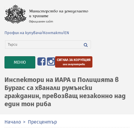
Профил на купувача
|
Контакти
|
EN
СИГНАЛ ЗА КОРУПЦИЯ
TOGGLE
МЕНЮ
или злоупотреби
NAVIGATION
Инспектори на ИАРА и Полицията в
Бургас са хванали румънски
гражданин, превозващ незаконно над
един тон риба
Начало
Пресцентър