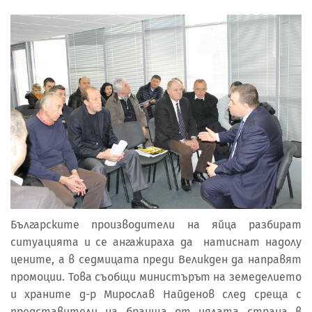
Българските производители на яйца разбират
ситуацията и се ангажираха да натиснат надолу
цените, а в седмицата преди Великден да направят
промоции. Това съобщи министърът на земеделието
и храните д-р Мирослав Найденов след среща с
представители на бранша от цялата страна в