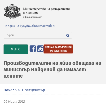
Профил на купувача
|
Контакти
|
EN
СИГНАЛ ЗА КОРУПЦИЯ
TOGGLE
МЕНЮ
или злоупотреби
NAVIGATION
Производителите на яйца обещаха на
министър Найденов да намалят
цените
Начало
Пресцентър
06 Март 2012