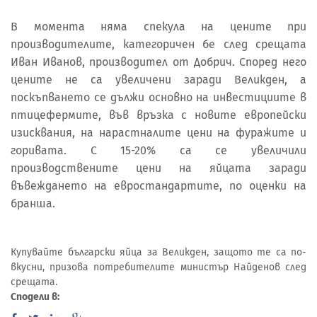
В момента няма спекула на цените при
производителите, категоричен бе след срещата
Иван Иванов, производител от Добрич. Според него
цените не са увеличени заради Великден, а
поскъпването се дължи основно на инвестициите в
птицефермите, във връзка с новите европейски
изисквания, на нарастналите цени на фуражите и
горивата. С 15-20% са се увеличили
производствените цени на яйцата заради
въвеждането на евростандартите, по оценки на
бранша.
Купувайте български яйца за Великден, защото те са по-
вкусни, призова потребителите министър Найденов след
срещата.
Сподели в: