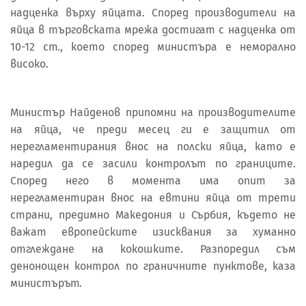
надценка върху яйцата. Според производители на
яйца в търговската мрежа достигат с надценка от
10-12 ст., което според министъра е неморално
високо.
Министър Найденов припомни на производителите
на яйца, че преди месец ги е защитил от
нерегламентирания внос на полски яйца, като е
наредил да се засили контролът по границите.
Според него в момента има опит за
нерегламентиран внос на евтини яйца от трети
страни, предимно Македония и Сърбия, където не
важат европейските изисквания за хуманно
отглеждане на кокошките. Разпоредил съм
денонощен контрол по граничните пунктове, каза
министърът.