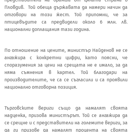
Пловдив. Той обеща държавата да намери начин да
отговори на този жест. Той припомни, че за
птицевъдите са предвидели около 6 млн. лв.
национални доплащания тази година.
По отношение на цените, министър Найденов не се
ангажира с конкретни цифри, като поясни, че
споразумения за цени на срещата не е имало, за да
няма съмнения в картел. Той благодари на
производителите, че са се съгласили и са проявили
национално отговорна позиция.
Търговските вериги също да намалят своята
надценка, призова министърът. Той се ангажира да
се срещне и с представители на големите вериги, за
да ги призове да намалят процента на своята