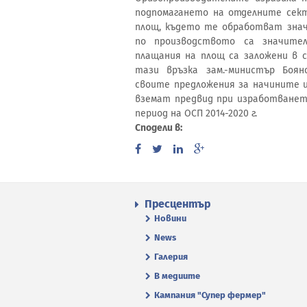
подпомагането на отделните сект
площ, където те обработват знач
по производството са значите
плащания на площ са заложени в 
тази връзка зам.-министър Боя
своите предложения за начините и
вземат предвид при изработванет
период на ОСП 2014-2020 г.
Сподели в:
Пресцентър
Новини
News
Галерия
В медиите
Кампания "Супер фермер"