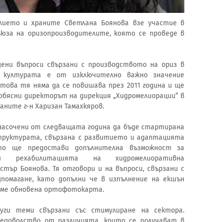
лието и храните Светлана Боянова взе участие в
юза на оризопроизводителите, която се проведе в
ени въпроси свързани с производството на ориз в
а културата е от изключително важно значение
това тя няма да се повишава през 2011 година и ще
 обясни директорът на дирекция „Хидромелиорации” в
ните г-н Харизан Тамахкяров.
насочени от следващата година да бъде стартирана
структурата, свързана с развитието и адаптацията
ето ще предостави допълнителна възможност за
и рехабилитацията на хидромелиоративна
стър Боянова. Тя отговори и на въпроси, свързани с
омагане, като допълни че в изпълнение на екшън
маме обновена ортофотокарта.
уги теми свързани със стимулиране на сектора.
едоволство от различията, които се получават в