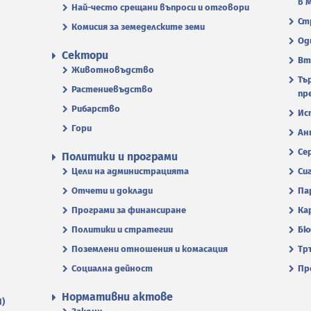
в 
Най-често срещани въпроси и отговори
Ст
Комисия за земеделските земи
Од
Сектори
Вт
Животновъдство
Тъ
Растениевъдство
пр
Рибарство
Ис
Гори
Ан
Се
Политики и програми
Цели на администрацията
Си
Отчети и доклади
Па
Програми за финансиране
Ка
Политики и стратегии
Бю
Поземлени отношения и комасация
Тр
Социална дейност
Пр
Нормативни актове
П)