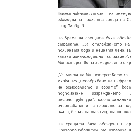
Заместник-министърът на земеде
ежегодната пролетна среща на Съ
град Пловдив.
По време на срещата бяха обсъжд
страната. „За отглеждането н
поливната вода и нейната цена, за
запази миналогодишния си размер”,
Министерство на земеделието и хра
„Усилията на Министерството са 
мярка 125 „Подобряване на инфра
на земеделието и горите”, ко
подпомагане изграждането 
инфраструктура”, посочи зам.-мини
очертаването на площите за подп
плана, в края на тази година ще и
На срещата бяха обсъдени и др
Оризопроизводителите изразиха н