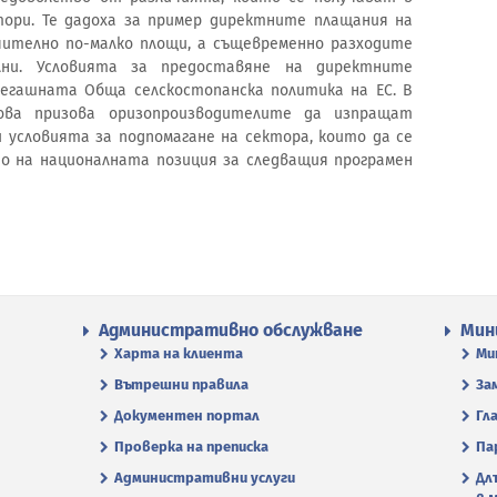
ори. Те дадоха за пример директните плащания на
ително по-малко площи, а същевременно разходите
лни. Условията за предоставяне на директните
сегашната Обща селскостопанска политика на ЕС. В
нова призова оризопроизводителите да изпращат
 условията за подпомагане на сектора, които да се
о на националната позиция за следващия програмен
Административно обслужване
Мин
Харта на клиента
Ми
Вътрешни правила
За
Документен портал
Гл
Проверка на преписка
Па
Административни услуги
Дл