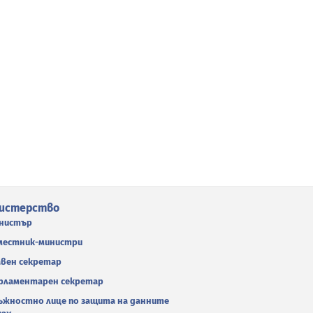
истерство
нистър
местник-министри
авен секретар
рламентарен секретар
ъжностно лице по защита на данните