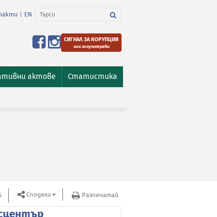
такти
EN
|
СИГНАЛ ЗА КОРУПЦИЯ
или злоупотреби
ативни актове
Статистика
Сподели
S
Разпечатай
сцентър