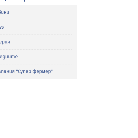
вини
ws
ерия
медиите
мпания "Супер фермер"