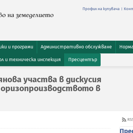
Профил на купувача
Кон
|
ки и програми
Административно обслужване
Норм
л и техническа инспекция
Пресцентър
янова участва в дискусия
 оризопроизводството в
RS
Пре