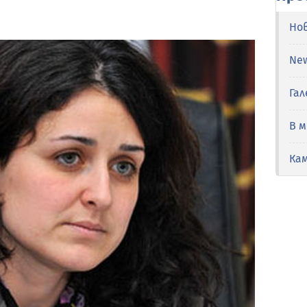
Но
Ne
Гал
В 
Ка