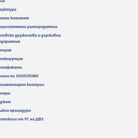
МЗХ
руктура
итен комитет
оростепенни разпоредители
рговски дружества и държавни
едприятия
тория
тикорупция
ртификати
гнали по ЗЗЛПСПОИН
рламентарен контрол
риери
джет
ъжни процедури
отоколи от УС на ДФЗ