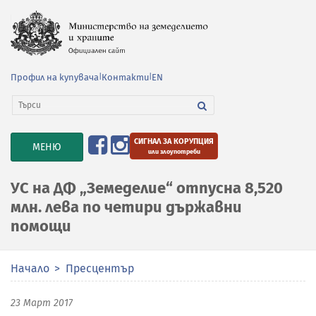
Профил на купувача
|
Контакти
|
EN
СИГНАЛ ЗА КОРУПЦИЯ
TOGGLE
МЕНЮ
или злоупотреби
NAVIGATION
УС на ДФ „Земеделие“ отпусна 8,520
млн. лева по четири държавни
помощи
Начало
Пресцентър
23 Март 2017