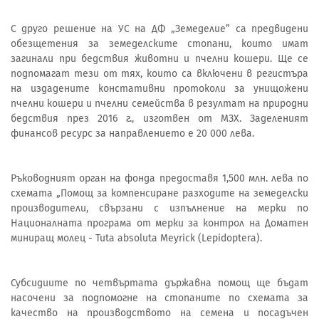
С друго решение на УС на ДФ „Земеделие” са предвидени
обезщетения за земеделските стопани, които имат
загинали при бедствия животни и пчелни кошери. Ще се
подпомагат тези от тях, които са включени в регистъра
на издадените констативни протоколи за унищожени
пчелни кошери и пчелни семейства в резултат на природни
бедствия през 2016 г., изготвен от МЗХ. Заделеният
финансов ресурс за направлението е 20 000 лева.
Ръководният орган на фонда предоставя 1,500 млн. лева по
схемата „Помощ за компенсиране разходите на земеделски
производители, свързани с изпълнение на мерки по
Националната програма от мерки за контрол на Доматен
миниращ молец - Tuta absoluta Meyrick (Lepidoptera).
Субсидиите по четвъртата държавна помощ ще бъдат
насочени за подпомогне на стопаните по схемата за
качество на производството на семена и посадъчен