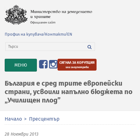
Профил на купувача
|
Контакти
|
EN
СИГНАЛ ЗА КОРУПЦИЯ
TOGGLE
МЕНЮ
или злоупотреби
NAVIGATION
България е сред трите европейски
страни, усвоили напълно бюджета по
„Училищен плод”
Начало
Пресцентър
28 Ноември 2013