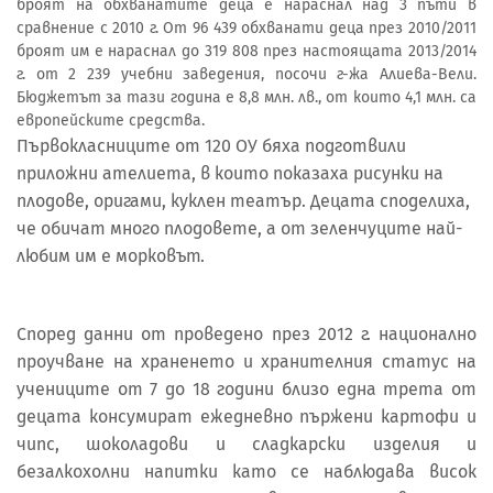
броят на обхванатите деца е нараснал над 3 пъти в
сравнение с 2010 г. От 96 439 обхванати деца през 2010/2011
броят им е нараснал до 319 808 през настоящата 2013/2014
г. от 2 239 учебни заведения, посочи г-жа Алиева-Вели.
Бюджетът за тази година е 8,8 млн. лв., от които 4,1 млн. са
европейските средства.
Първокласниците от 120 ОУ бяха подготвили
приложни ателиета, в които показаха рисунки на
плодове, оригами, куклен театър. Децата споделиха,
че обичат много плодовете, а от зеленчуците най-
любим им е морковът.
Според данни от проведено през 2012 г. национално
проучване на храненето и хранителния статус на
учениците от 7 до 18 години близо една трета от
децата консумират ежедневно пържени картофи и
чипс, шоколадови и сладкарски изделия и
безалкохолни напитки като се наблюдава висок