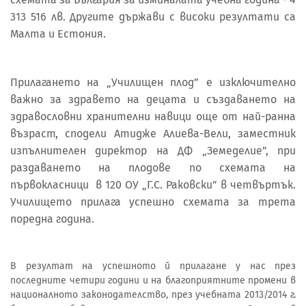
313 516 лв. Другите държави с високи резултати са
Малта и Естония.
Прилагането на „Училищен плод” е изключително
важно за здравето на децата и създаването на
здравословни хранителни навици още от най-ранна
възраст, сподели Атидже Алиева-Вели, заместник
изпълнителен директор на ДФ „Земеделие”, при
раздаването на плодове по схемата на
първокласници в 120 ОУ „Г.С. Раковски” в четвъртък.
Училището прилага успешно схемата за трета
поредна година.
В резултат на успешното й прилагане у нас през
последните четири години и на благоприятните промени в
националното законодателство, през учебната 2013/2014 г.