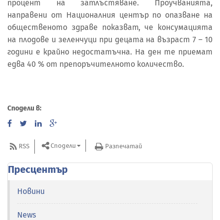
процент на затлъстяване. Проучванията,
направени от Националния център по опазване на
общественото здраве показват, че консумацията
на плодове и зеленчуци при децата на възраст 7 – 10
години е крайно недостатъчна. На ден те приемат
едва 40 % от препоръчителното количество.
Сподели в:
Сподели
RSS
Разпечатай
Пресцентър
Новини
News