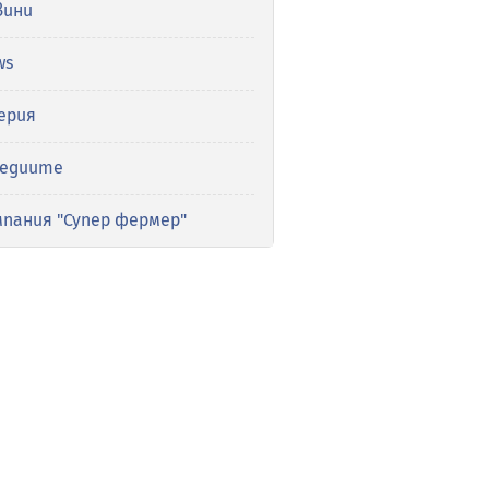
вини
ws
ерия
медиите
мпания "Супер фермер"