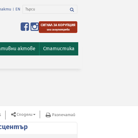
такти
EN
|
СИГНАЛ ЗА КОРУПЦИЯ
или злоупотреби
ативни актове
Статистика
Сподели
S
Разпечатай
сцентър