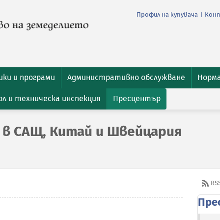
Профил на купувача
Кон
|
ки и програми
Административно обслужване
Норм
л и техническа инспекция
Пресцентър
 в САЩ, Китай и Швейцария
RS
Пре