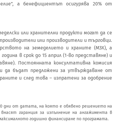
елие”, а бенефициентът осигурява 20% от
меделски или хранителни продукти могат да се
производители или производители и търговци.
рството на земеделието и храните (МЗХ), а
одина в срок до 15 април (1-во представяне) и
тавяне). Постоянната консултативна комисия
ми да бъдат предложени за утвърждаване от
раните и след това – изпратени за одобрение
90 дни от датата, на която е обявено решението на
 внасят гаранция за изпълнение на ангажимента в
 максималното годишно финансиране по програмата.