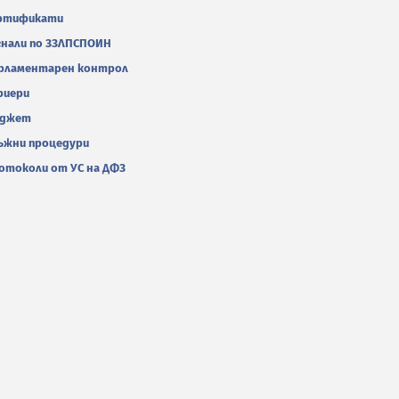
ртификати
гнали по ЗЗЛПСПОИН
рламентарен контрол
риери
джет
ъжни процедури
отоколи от УС на ДФЗ