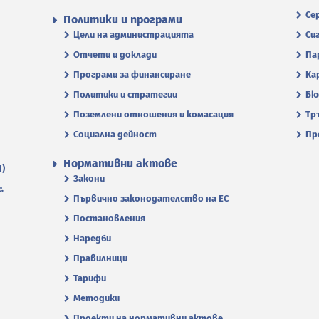
Се
Политики и програми
Цели на администрацията
Си
Отчети и доклади
Па
Програми за финансиране
Ка
Политики и стратегии
Бю
Поземлени отношения и комасация
Тр
Социална дейност
Пр
Нормативни актове
П)
Закони
.
Първично законодателство на ЕС
Постановления
Наредби
Правилници
Тарифи
Методики
Проекти на нормативни актове