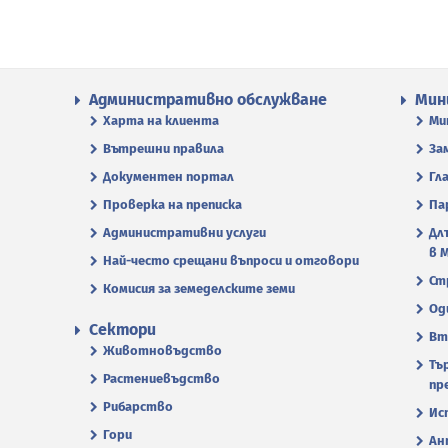
Административно обслужване
Мин
Харта на клиента
Ми
Вътрешни правила
За
Документен портал
Гл
Проверка на преписка
Па
Административни услуги
Дл
в 
Най-често срещани въпроси и отговори
Ст
Комисия за земеделските земи
Од
Сектори
Вт
Животновъдство
Тъ
Растениевъдство
пр
Рибарство
Ис
Гори
Ан