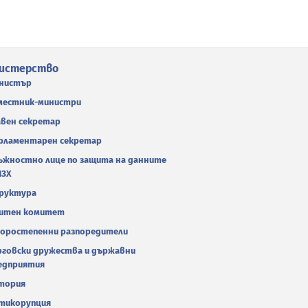
истерство
нистър
местник-министри
авен секретар
рламентарен секретар
ъжностно лице по защита на данните
МЗХ
руктура
итен комитет
оростепенни разпоредители
рговски дружества и държавни
едприятия
тория
тикорупция