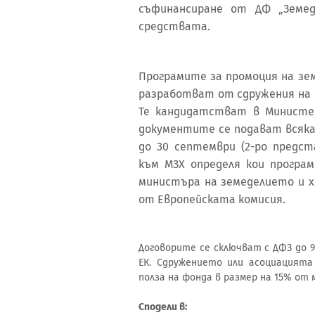
съфинансиране от ДФ „Земед
средствата.
Програмите за промоция на зе
разработват от сдружения на 
Те кандидатстват в Министе
документите се подават всяка г
до 30 септември (2-ро предс
към МЗХ определя кои програ
министъра на земеделието и х
от Европейската комисия.
Договорите се сключват с ДФЗ до 
ЕК. Сдружението или асоциацията
полза на фонда в размер на 15% от
Сподели в: