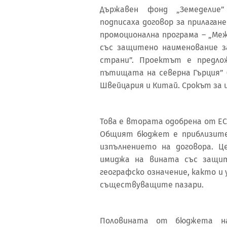
Държавен фонд „Земеделие”
подписаха договор за прилага
промоционална програма – „Ме
със защитено наименование з
страни”. Проектът е предло
пътищата на северна Гърция” 
Швейцария и Китай. Срокът за и
Това е втората одобрена от ЕС
Общият бюджет е приблизител
изпълнението на договора. Ц
имиджа на вината със защит
географско означение, както 
съществуващите пазари.
Половината от бюджета н