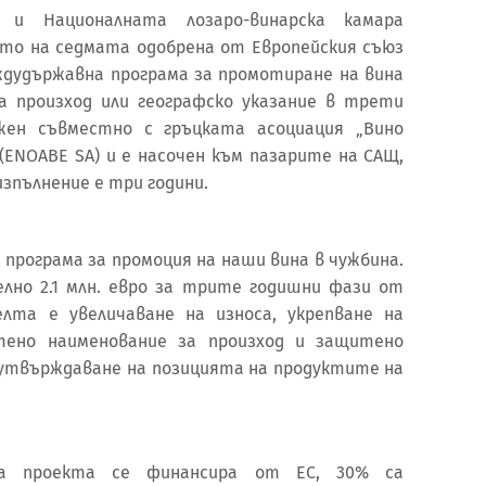
 и Националната лозаро-винарска камара
нето на седмата одобрена от Европейския съюз
ждудържавна програма за промотиране на вина
а произход или географско указание в трети
жен съвместно с гръцката асоциация „Вино
(ENOABE SA) и е насочен към пазарите на САЩ,
зпълнение е три години.
 програма за промоция на наши вина в чужбина.
но 2.1 млн. евро за трите годишни фази от
елта е увеличаване на износа, укрепване на
ено наименование за произход и защитено
и утвърждаване на позицията на продуктите на
а проекта се финансира от ЕС, 30% са