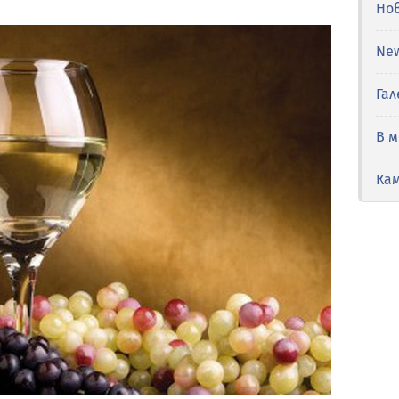
Но
Ne
Гал
В 
Ка