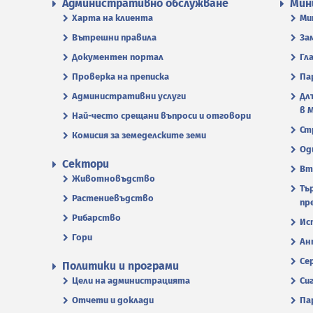
Административно обслужване
Мин
Харта на клиента
Ми
Вътрешни правила
За
Документен портал
Гл
Проверка на преписка
Па
Административни услуги
Дл
в 
Най-често срещани въпроси и отговори
Ст
Комисия за земеделските земи
Од
Сектори
Вт
Животновъдство
Тъ
Растениевъдство
пр
Рибарство
Ис
Гори
Ан
Се
Политики и програми
Цели на администрацията
Си
Отчети и доклади
Па