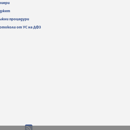
риери
джет
ъжни процедури
отоколи от УС на ДФЗ