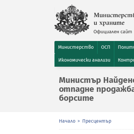
Министерство
ОСП
Полити
Икономически анализи
Контро
Министър Найдено
отпадне продажба
борсите
Начало
Пресцентър