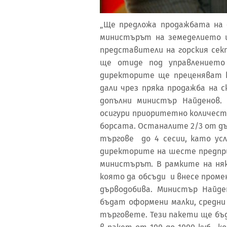
„Ще предложа продажбата на 
министърът на земеделието и
представители на горския сек
ще отиде под управлението
директорите ще преценяват к
дали чрез пряка продажба на с
допълни министър Найденов.
осигури приоритетно количест
борсата. Останалите 2/3 от д
търгове до 4 сесии, като ус
директорите на шесте предпри
министърът. В рамките на няк
която да обсъди и внесе проме
дърводобива. Министър Найд
бъдат оформени малки, средни
търговете. Тези пакети ще бъ