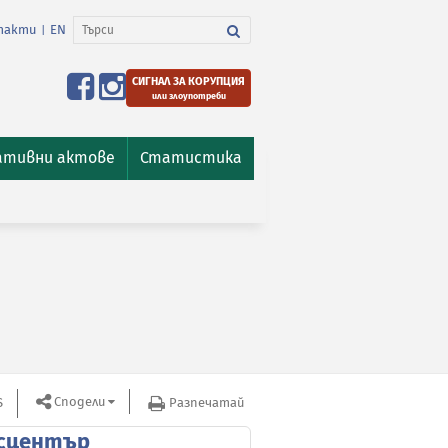
такти
EN
|
СИГНАЛ ЗА КОРУПЦИЯ
или злоупотреби
ативни актове
Статистика
Сподели
S
Разпечатай
сцентър