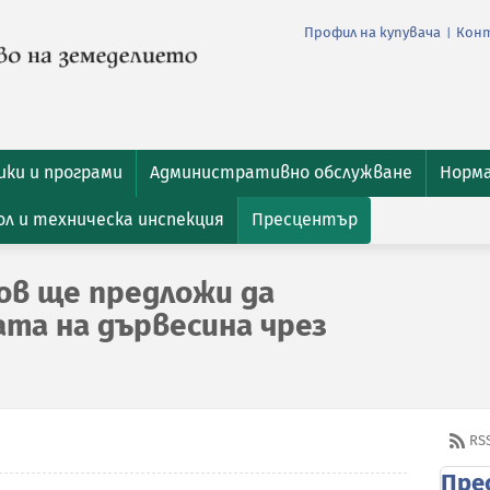
Профил на купувача
Кон
|
ки и програми
Административно обслужване
Норм
л и техническа инспекция
Пресцентър
в ще предложи да
та на дървесина чрез
RS
Пре