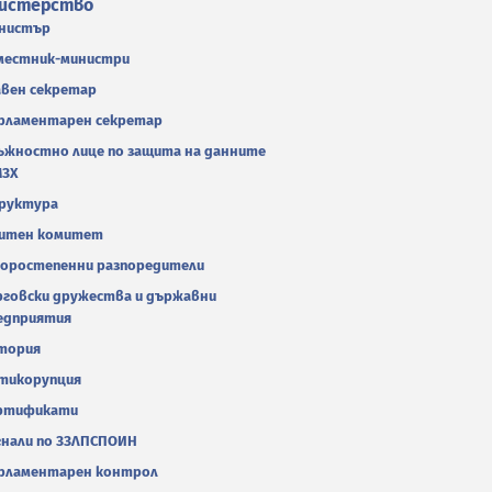
истерство
нистър
местник-министри
авен секретар
рламентарен секретар
ъжностно лице по защита на данните
МЗХ
руктура
итен комитет
оростепенни разпоредители
рговски дружества и държавни
едприятия
тория
тикорупция
ртификати
гнали по ЗЗЛПСПОИН
рламентарен контрол