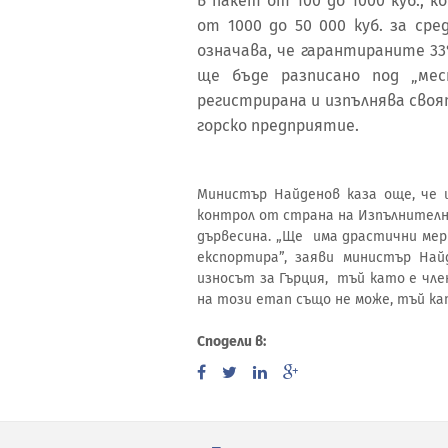
в пакет от 100 до 1000 куб., 
от 1000 до 50 000 куб. за ср
означава, че гарантираните 3
ще бъде разписано под „ме
регистрирана и изпълнява св
горско предприятие.
Министър Найденов каза още, че 
контрол от страна на Изпълнителн
дървесина. „Ще има драстични мер
експортира”, заяви министър Най
износът за Гърция, тъй като е чле
на този етап също не може, тъй ка
Сподели в: