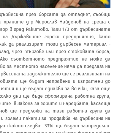
дървесина през борсата да отпадне”, съобщи
 храните д-р Мирослав Найденов на среща с
тор в град Ракитово. Тази 1/3 от дървесината
 на Държавните горски предприятия, като
ак да реализират този дървесен материал -
клад, чрез търгове или през стоковата борса,
 Ако съответното предприятие не може да
во за местното население няма да предлага на
ървесината задължително ще се реализират на
ловията ще бъдат направени и изпратени до
ятия и ще бъдат еднакви за всички, каза още
олко дни ще бъде сформирана работна група,
ните в Закона за горите и наредбата, касаеща
енов ще предложи на тази работна група да
 и големи пакети за продажба на дървесина на
дат както следва: 33% ще бъдат разпределни