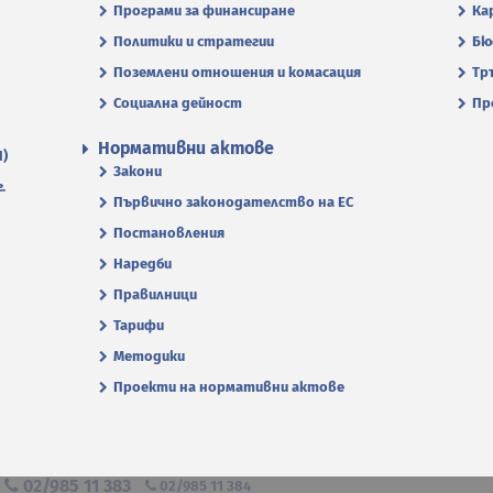
Програми за финансиране
Ка
Политики и стратегии
Бю
Поземлени отношения и комасация
Тр
Социална дейност
Пр
Нормативни актове
П)
Закони
.
Първично законодателство на ЕС
Постановления
Наредби
Правилници
Тарифи
Методики
Проекти на нормативни актове
я
02/985 11 383
02/985 11 384