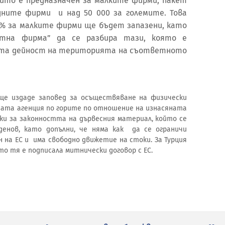
който е предназначен за малките фирми; пакет
едните фирми и над 50 000 за големите. Това
3% за малките фирми ще бъдет запазени, като
стна фирма” да се разбира тази, която е
оята дейност на територията на съответното
ще издаде заповед за осъществяване на физически
ата агенция по горите по отношение на изнасяната
ки за законността на дървесния материал, който се
денов, като допълни, че няма как да се ограничи
н на ЕС и има свободно движетие на стоки. За Турция
то тя е подписала митнически договор с ЕС.