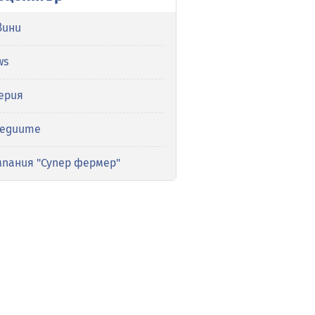
вини
ws
ерия
медиите
мпания "Супер фермер"