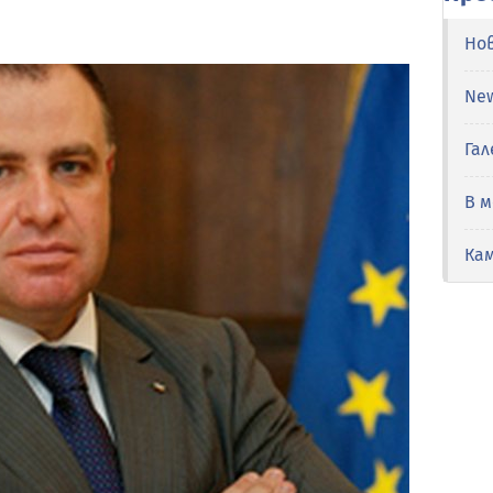
Но
Ne
Гал
В 
Ка