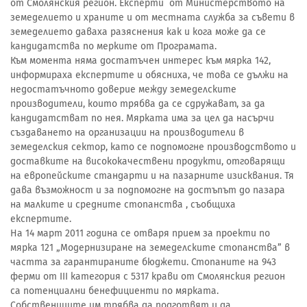
от Смолянския регион. Експерти от Министерството на
земеделието и храните и от местната служба за съвети в
земеделието даваха разяснения как и кога може да се
кандидатства по мерките от Програмата.
Към момента няма достатъчен интерес към мярка 142,
информираха експертите и обясниха, че това се дължи на
недостатъчното доверие между земеделските
производители, които трябва да се сдружават, за да
кандидатстват по нея. Мярката има за цел да насърчи
създаването на организации на производители в
земеделския сектор, като се подпомогне производството и
доставките на висококачествени продукти, отговарящи
на европейските стандарти и на пазарните изисквания. Тя
дава възможност и за подпомогне на достъпът до пазара
на малките и средните стопанства , съобщиха
експертите.
На 14 март 2011 година се отваря прием за проекти по
мярка 121 „Модернизиране на земеделските стопанства” в
частта за гарантираните бюджети. Стопаните на 943
ферми от ІІІ категория с 5317 крави от Смолянския регион
са потенциални бенефициенти по мярката.
Собствениците им трябва да подготвят и да