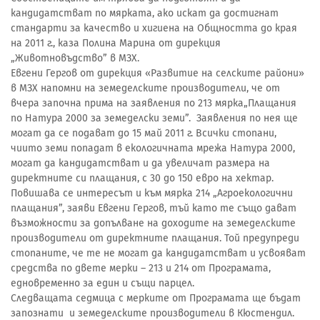
кандидатстват по мярката, ако искат да достигнат
стандарти за качество и хигиена на Общността до края
на 2011 г., каза Полина Марина от дирекция
„Животновъдство” в МЗХ.
Евгени Гергов от дирекция «Развитие на селските райони»
в МЗХ напомни на земеделските производители, че от
вчера започна прима на заявления по 213 мярка„Плащания
по Натура 2000 за земеделски земи”. Заявления по нея ще
могат да се подават до 15 май 2011 г. Всички стопани,
чиито земи попадат в екологичната мрежа Натура 2000,
могат да кандидатстват и да увеличат размера на
директните си плащания, с 30 до 150 евро на хектар.
Повишава се интересът и към мярка 214 „Агроекологични
плащания”, заяви Евгени Гергов, тъй като те също дават
възможности за допълване на доходите на земеделските
производители от директните плащания. Той предупреди
стопаните, че те не могат да кандидатстват и усвояват
средства по двете мерки – 213 и 214 от Програмата,
едновременно за един и същи парцел.
Следващата седмица с мерките от Програмата ще бъдат
запознати и земеделските производители в Кюстендил.