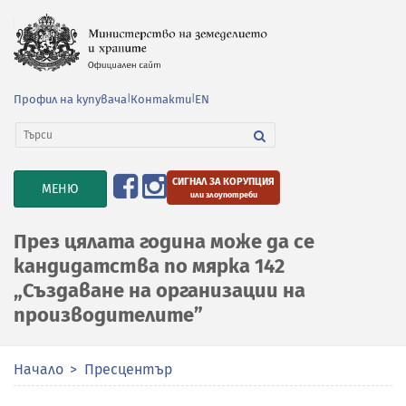
Профил на купувача
|
Контакти
|
EN
СИГНАЛ ЗА КОРУПЦИЯ
TOGGLE
МЕНЮ
или злоупотреби
NAVIGATION
През цялата година може да се
кандидатства по мярка 142
„Създаване на организации на
производителите”
Начало
Пресцентър