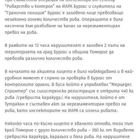
“Рибарство и контрол” на ИАРА Бургас и служители на
“Гранична полиция” Бургас е заловено лице превозващо
незаконно големи количества риба. Операцията е била
насочена към разбиване на канал за нерегламентиран
превоз на риба.
В рамките на 12 часа нарушителят е заловен 2 пъти на
територията на град Бургас и община Поморие да
превозва различно количество риба.
В началото на акцията лицето е било наблюдавано и в най-
удобния момент е спряно за проверка в Бургас от
контролните органи. В буса който е управлявал “Мерцедес
Спринтер” със силистренска регистрация е открита 440 кг.
риба /сребриста каракуда/. На нарушителя, който е от
Тутракан е съставен акт за нерегламентиран превоз на
риба, като инспекторите на ИАРА са иззели рибата.
Няколко часа по-късно лицето е хванато отново, този път
край Поморие с друго количество риба – 360 кг. от видовете
сребриста каракуда, карагьоз и бяла риба. На нарушителя