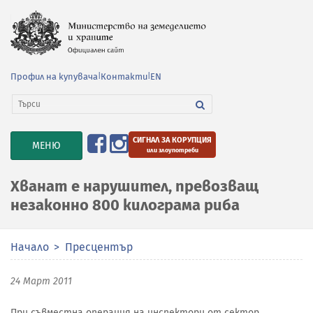
Профил на купувача
|
Контакти
|
EN
СИГНАЛ ЗА КОРУПЦИЯ
TOGGLE
МЕНЮ
или злоупотреби
NAVIGATION
Хванат е нарушител, превозващ
незаконно 800 килограма риба
Начало
Пресцентър
24 Март 2011
При съвместна операция на инспектори от сектор