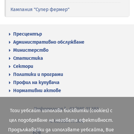
Кампания "Супер фермер"
Пресцентър
Административно обслужване
Министерство
Статистика
Сектори
Политики и програми
Профил на купувача
Нормативни актове
Информация
02/985 11 383
Този уебсайт използва бисквитки (cookies) с
цел подобряване на неговата ефективност.
02/985 11 384
Продължавайки да използвате уебсайта, Вие