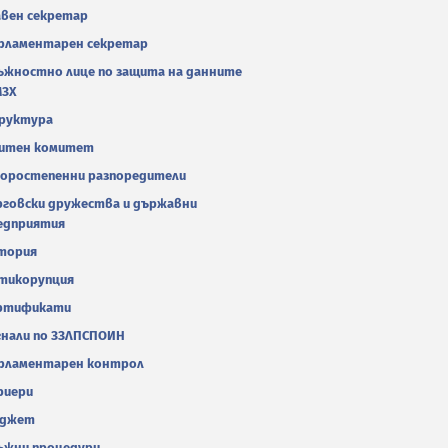
авен секретар
рламентарен секретар
ъжностно лице по защита на данните
МЗХ
руктура
итен комитет
оростепенни разпоредители
рговски дружества и държавни
едприятия
тория
тикорупция
ртификати
гнали по ЗЗЛПСПОИН
рламентарен контрол
риери
джет
ъжни процедури