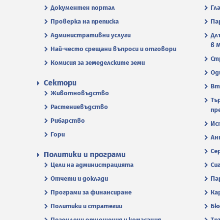
Документен портал
Гл
Проверка на преписка
Па
Административни услуги
Дл
в 
Най-често срещани въпроси и отговори
Ст
Комисия за земеделските земи
Од
Сектори
Вт
Животновъдство
Тъ
Растениевъдство
пр
Рибарство
Ис
Гори
Ан
Се
Политики и програми
Цели на администрацията
Си
Отчети и доклади
Па
Програми за финансиране
Ка
Политики и стратегии
Бю
Поземлени отношения и комасация
Тр