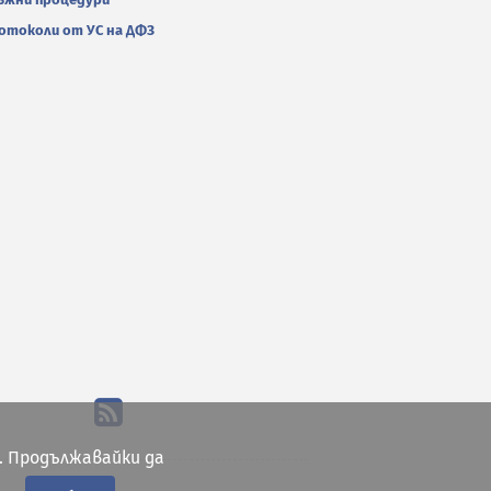
отоколи от УС на ДФЗ
. Продължавайки да