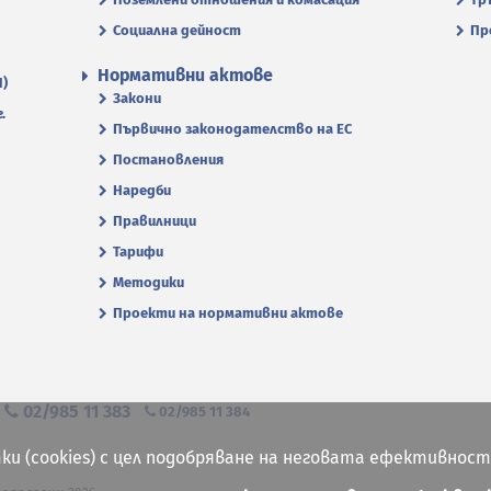
Социална дейност
Пр
Нормативни актове
П)
Закони
.
Първично законодателство на ЕС
Постановления
Наредби
Правилници
Тарифи
Методики
Проекти на нормативни актове
я
02/985 11 383
02/985 11 384
ки (cookies) с цел подобряване на неговата ефективност