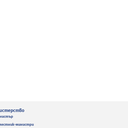
истерство
нистър
местник-министри