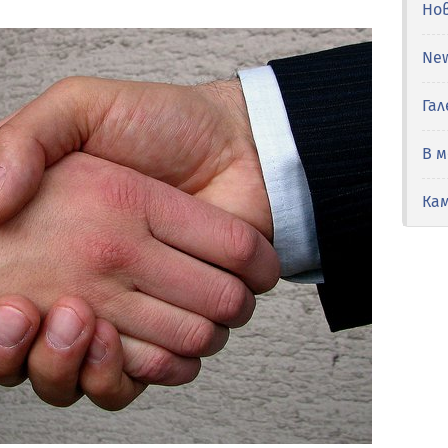
Но
Ne
Гал
В 
Ка