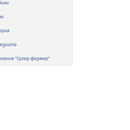
вини
ws
ерия
медиите
мпания "Супер фермер"