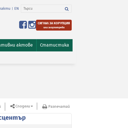
такти
EN
|
СИГНАЛ ЗА КОРУПЦИЯ
или злоупотреби
ативни актове
Статистика
Сподели
S
Разпечатай
сцентър