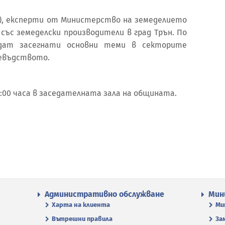
ик), експерти от Министерство на земеделието
със земеделски производители в град Трън. По
дат засегнати основни теми в секторите
евъдството.
:00 часа в заседателната зала на общината.
Административно обслужване
Мин
Харта на клиента
Ми
Вътрешни правила
За