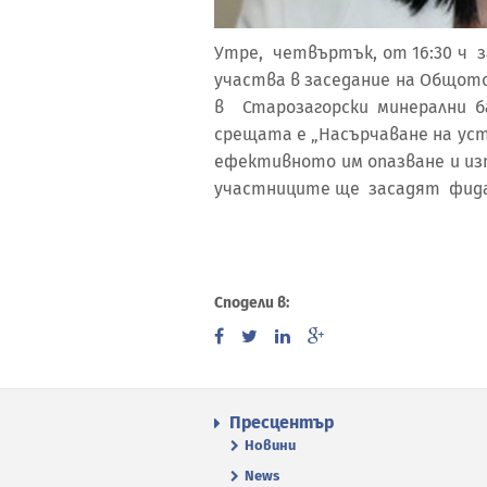
Утре, четвъртък, от 16:30 ч 
участва в заседание на Общот
в Старозагорски минерални ба
срещата е „Насърчаване на ус
ефективното им опазване и изп
участниците ще засадят фидан
Сподели в:
Пресцентър
Новини
News