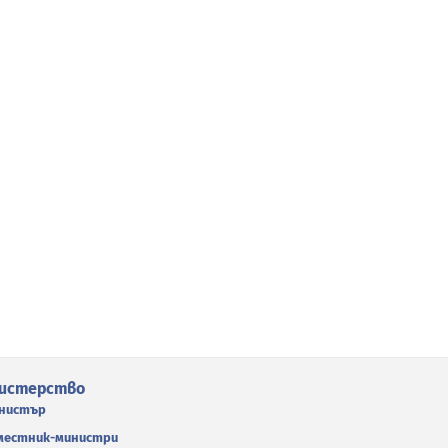
истерство
нистър
местник-министри