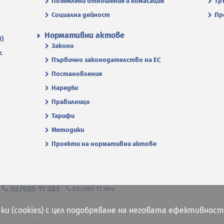
Поземлени отношения и комасация
Тр
Социална дейност
Пр
Нормативни актове
П)
Закони
.
Първично законодателство на ЕС
Постановления
Наредби
Правилници
Тарифи
Методики
Проекти на нормативни актове
я
02/985 11 383
02/985 11 384
ки (cookies) с цел подобряване на неговата ефективност