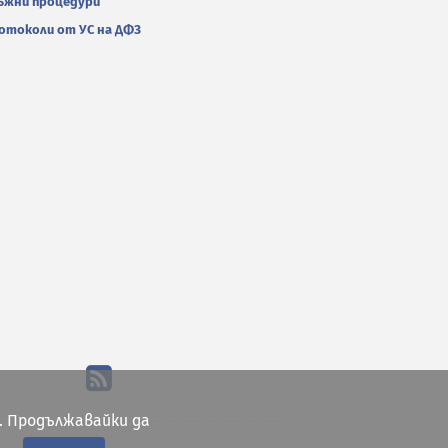
ъжни процедури
отоколи от УС на ДФЗ
. Продължавайки да