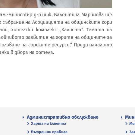
зам.-министър д-р инж. Валентина Маринова ще
о събрание на Асоциацията на общинските гори
ни, хотелски комплекс „Калиста“. Темата на
тойчивото развитие на горите на общините за
олзване на горските ресурси.“ Преди началото
ки в двора на хотела.
Административно обслужване
Мин
Харта на клиента
Ми
Вътрешни правила
За