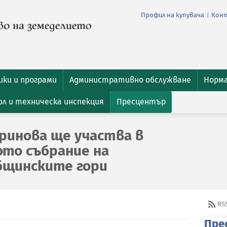
Профил на купувача
Кон
|
ки и програми
Административно обслужване
Норм
л и техническа инспекция
Пресцентър
ринова ще участва в
ото събрание на
бщинските гори
RS
Пре