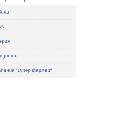
вини
ws
ерия
медиите
мпания "Супер фермер"