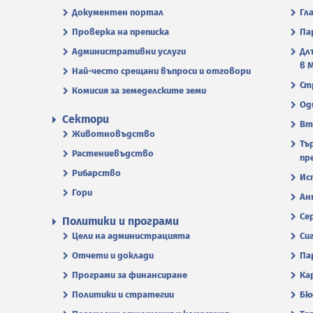
Документен портал
Гл
Проверка на преписка
Па
Административни услуги
Дл
в 
Най-често срещани въпроси и отговори
Ст
Комисия за земеделските земи
Од
Сектори
Вт
Животновъдство
Тъ
Растениевъдство
пр
Рибарство
Ис
Гори
Ан
Се
Политики и програми
Цели на администрацията
Си
Отчети и доклади
Па
Програми за финансиране
Ка
Политики и стратегии
Бю