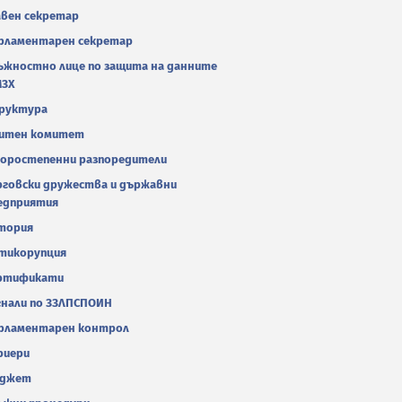
авен секретар
рламентарен секретар
ъжностно лице по защита на данните
МЗХ
руктура
итен комитет
оростепенни разпоредители
рговски дружества и държавни
едприятия
тория
тикорупция
ртификати
гнали по ЗЗЛПСПОИН
рламентарен контрол
риери
джет