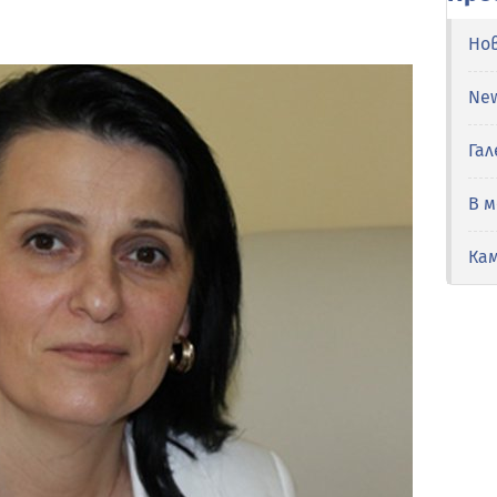
Но
Ne
Гал
В 
Ка