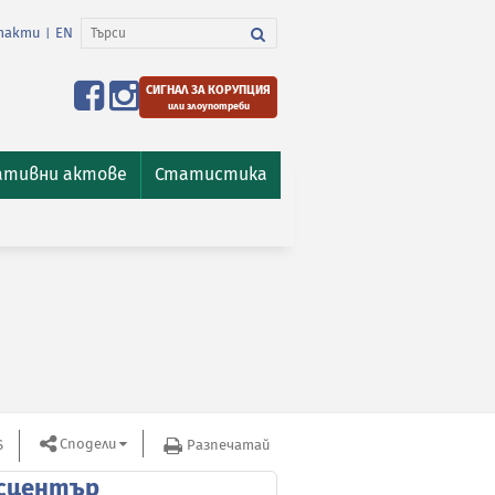
такти
EN
|
СИГНАЛ ЗА КОРУПЦИЯ
или злоупотреби
ативни актове
Статистика
Сподели
S
Разпечатай
сцентър