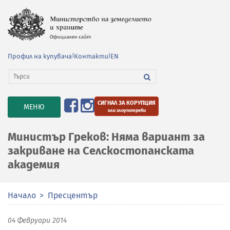
Профил на купувача
|
Контакти
|
EN
СИГНАЛ ЗА КОРУПЦИЯ
TOGGLE
МЕНЮ
или злоупотреби
NAVIGATION
Министър Греков: Няма вариант за
закриване на Селскостопанската
академия
Начало
Пресцентър
04 Февруари 2014