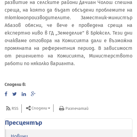
развитие на селските райони Дачиан Чолош спешна
среща, на която да бъдат обсъдени проблемите на
тютюнопроизводителите. Заместник-министър
Абазов обясни, че вече е проведена среща на
експертно ниво в ГД „Земеделие” в Брюксел. Тези дни
очакваме отговора на Комисията дали е възможна
промяната на референтния период. В зависимост
от решението на Комисията, Министерството
работи по няколко варианта.
Сподели в:
Сподели
RSS
Разпечатай
Пресцентър
Новини