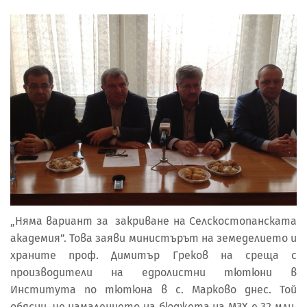
„Няма вариант за закриване на Селскостопанската
академия”. Това заяви министърът на земеделието и
храните проф. Димитър Греков на среща с
производители на едролистни тютюни в
Института по тютюна в с. Марково днес. Той
обясни, че намалението на бюджета на МЗХ е 32 млн.