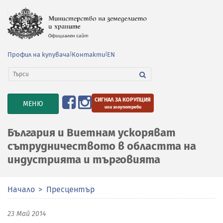
Профил на купувача
|
Контакти
|
EN
СИГНАЛ ЗА КОРУПЦИЯ
TOGGLE
МЕНЮ
или злоупотреби
NAVIGATION
България и Виетнам ускоряват
сътрудничеството в областта на
индустрията и търговията
Начало
Пресцентър
23 Май 2014