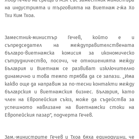
на индустрията и търговията на Виетнам г-жа Хо
Тхи Ким Тхоа.
Заместник-министър Гечев, който е и
съпредседател на междуправителствената
българо-виетнамска комисия за икономическо
сътрудничество, посочи, че отношенията между
България и Виетнам се развиват изключително
динамично и това темпо трябва да се запази. „Има
какво още да направим за по-тесни контакти между
българския и виетнамския бизнес. България, като
член на Европейския съюз, може да съдейства за
успешното навлизане на виетнамски стоки на
Европейския пазар”, подчерта Гечев.
Зам.-министрите Гечев и Тхоа бяха единодушни, че