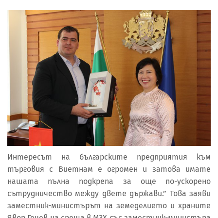
Интересът на българските предприятия към
търговия с Виетнам е огромен и затова имате
нашата пълна подкрепа за още по-ускорено
сътрудничество между двете държави.” Това заяви
заместник-министърът на земеделието и храните
Явор Гечев на среща в МЗХ със заместник-министъра