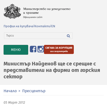
Профил на купувача
|
Контакти
|
EN
СИГНАЛ ЗА КОРУПЦИЯ
TOGGLE
МЕНЮ
или злоупотреби
NAVIGATION
Министър Найденов ще се срещне с
представители на фирми от горския
сектор
Начало
Пресцентър
05 Март 2012