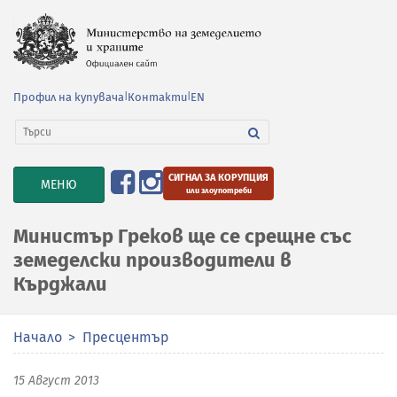
Профил на купувача
|
Контакти
|
EN
СИГНАЛ ЗА КОРУПЦИЯ
TOGGLE
МЕНЮ
или злоупотреби
NAVIGATION
Министър Греков ще се срещне със
земеделски производители в
Кърджали
Начало
Пресцентър
15 Август 2013