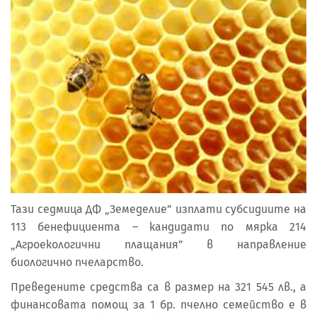
Тази седмица ДФ „Земеделие” изплати субсидиите на
113 бенефициента – кандидати по мярка 214
„Агроекологични плащания” в направление
биологично пчеларство.
Преведените средства са в размер на 321 545 лв., a
финансовата помощ за 1 бр. пчелно семейство е в