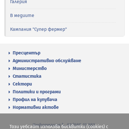
Галерия
В медиите
Кампания "Супер фермер"
Пресцентър
Административно обслужване
Министерство
Статистика
Сектори
Политики и програми
Профил на купувача
Нормативни актове
Информация
02/985 11 383
Този уебсайт използва бисквитки (cookies) с