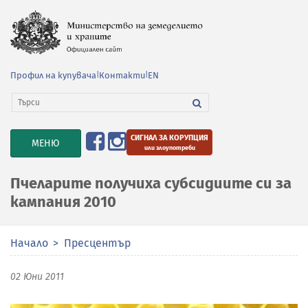
Профил на купувача
|
Контакти
|
EN
СИГНАЛ ЗА КОРУПЦИЯ
TOGGLE
МЕНЮ
или злоупотреби
NAVIGATION
Пчеларите получиха субсидиите си за
кампания 2010
Начало
Пресцентър
02 Юни 2011