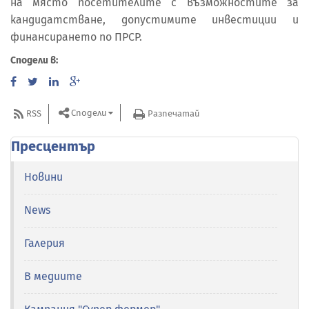
на място посетителите с възможностите за
кандидатстване, допустимите инвестиции и
финансирането по ПРСР.
Сподели в:
Сподели
RSS
Разпечатай
Пресцентър
Новини
News
Галерия
В медиите