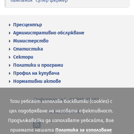
Кампания "Супер фермер"
Пресцентър
Административно обслужване
Министерство
Статистика
Сектори
Политики и програми
Профил на купувача
Нормативни актове
Информация
02/985 11 383
Този уебсайт използва бисквитки (cookies) с
цел подобряване на неговата ефективност.
02/985 11 384
Продължавайки да използвате уебсайта, Вие
приемате нашата
Политика за използване