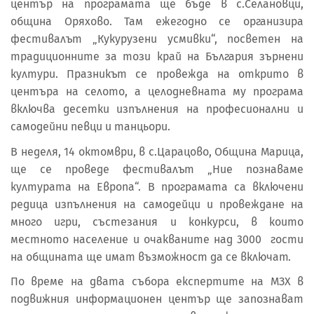
център на програмата ще бъде в с.Селановци,
община Оряхово. Там ежегодно се организира
фестивалът „Кукурузени усмивки“, посветен на
традиционните за този край на България зърнени
култури. Празникът се провежда на открито в
центъра на селото, а целодневната му програма
включва десетки изпълнения на професионални и
самодейни певци и танцьори.
В неделя, 14 октомври, в с.Царацово, Община Марица,
ще се проведе фестивалът „Ние познаваме
културата на Европа“. В програмата са включени
редица изпълнения на самодейци и провеждане на
много игри, състезания и конкурси, в които
местното население и очакваните над 3000 гости
на общината ще имат възможност да се включат.
По време на двата събора експертите на МЗХ в
подвижния информационен център ще запознават