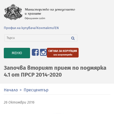
Профил на купувача
|
Контакти
|
EN
СИГНАЛ ЗА КОРУПЦИЯ
TOGGLE
МЕНЮ
или злоупотреби
NAVIGATION
Започва вторият прием по подмярка
4.1 от ПРСР 2014-2020
Начало
Пресцентър
26 Октомври 2016