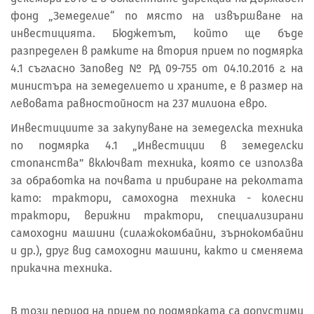
фонд „Земеделие“ по място на извършване на
инвестицията. Бюджетът, който ще бъде
разпределен в рамките на втория прием по подмярка
4.1 съгласно Заповед № РД 09-755 от 04.10.2016 г. на
министъра на земеделието и храните, е в размер на
левовата равностойност на 237 милиона евро.
Инвестициите за закупуване на земеделска техника
по подмярка 4.1 „Инвестиции в земеделски
стопанства” включват техника, която се използва
за обработка на почвата и прибиране на реколтата
като: трактори, самоходна техника - колесни
трактори, верижни трактори, специализирани
самоходни машини (силажокомбайни, зърнокомбайни
и др.), друг вид самоходни машини, както и сменяема
прикачна техника.
В този период на прием по подмярката са допустими