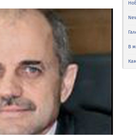
Но
Ne
Гал
В 
Ка