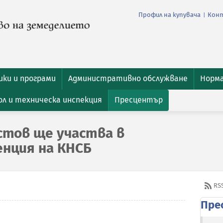
Профил на купувача
Кон
|
ки и програми
Административно обслужване
Норм
л и техническа инспекция
Пресцентър
стов ще участва в
нция на КНСБ
RS
Пре