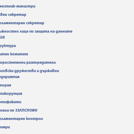
местник-министри
авен секретар
рламентарен секретар
ъжностно лице по защита на данните
МЗХ
руктура
итен комитет
оростепенни разпоредители
рговски дружества и държавни
едприятия
тория
тикорупция
ртификати
гнали по ЗЗЛПСПОИН
рламентарен контрол
риери