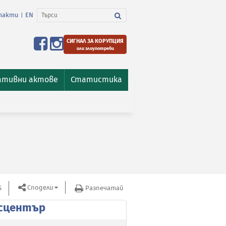
такти
EN
|
СИГНАЛ ЗА КОРУПЦИЯ
или злоупотреби
ативни актове
Статистика
Сподели
S
Разпечатай
сцентър