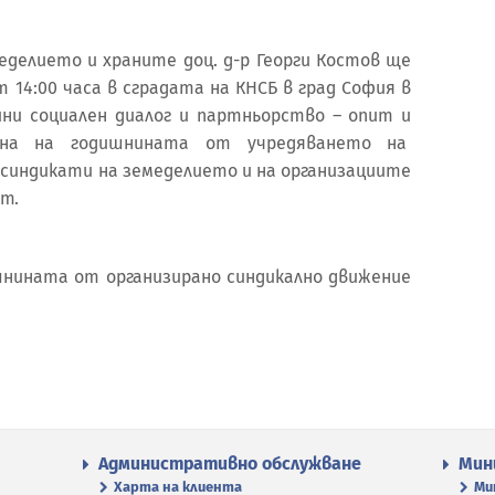
делието и храните доц. д-р Георги Костов ще
от 14:00 часа в сградата на КНСБ в град София в
ини социален диалог и партньорство – опит и
тена на годишнината от учредяването на
синдикати на земеделието и на организациите
т.
шнината от организирано синдикално движение
Административно обслужване
Мин
Харта на клиента
Ми