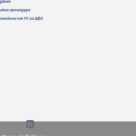
джет
ъжни процедури
отоколи от УС на ДФЗ