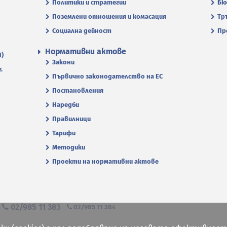
Политики и стратегии
Бю
Поземлени отношения и комасация
Тр
Социална дейност
Пр
Нормативни актове
П)
Закони
.
Първично законодателство на ЕС
Постановления
Наредби
Правилници
Тарифи
Методики
Проекти на нормативни актове
я
02/985 11 383
02/985 11 384