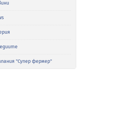
вини
ws
ерия
медиите
мпания "Супер фермер"