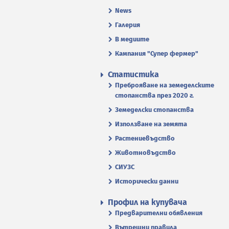
News
Галерия
В медиите
Кампания "Супер фермер"
Статистика
Преброяване на земеделските
стопанства през 2020 г.
Земеделски стопанства
Използване на земята
Растениевъдство
Животновъдство
СИУЗС
Исторически данни
Профил на купувача
Предварителни обявления
Вътрешни правила