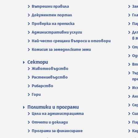
Вътрешни правила
За
Документен портал
Гл
Проверка на преписка
Па
Административни услуги
Дл
в 
Най-често срещани въпроси и отговори
Ст
Комисия за земеделските земи
Од
Сектори
Вт
Животновъдство
Тъ
Растениевъдство
пр
Рибарство
Ис
Гори
Ан
Се
Политики и програми
Цели на администрацията
Си
Отчети и доклади
Па
Програми за финансиране
Ка