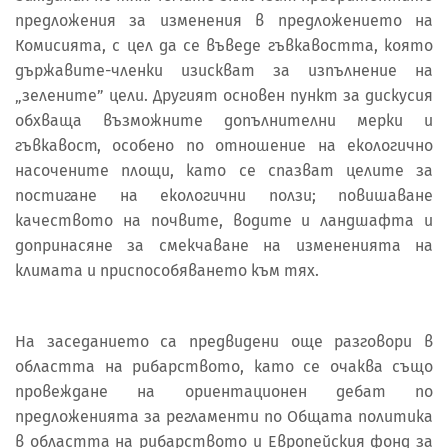
предложения за изменения в предложението на
Комисията, с цел да се въведе гъвкавостта, която
държавите-членки изискват за изпълнение на
„зелените” цели. Другият основен пункт за дискусия
обхваща възможните допълнителни мерки и
гъвкавост, особено по отношение на екологично
насочените площи, като се спазват целите за
постигане на екологични ползи; повишаване
качеството на почвите, водите и ландшафта и
допринасяне за смекчаване на измененията на
климата и приспособяването към тях.
На заседанието са предвидени още разговори в
областта на рибарството, като се очаква също
провеждане на ориентационен дебат по
предложенията за регламенти по Общата политика
в областта на рибарството и Европейския фонд за