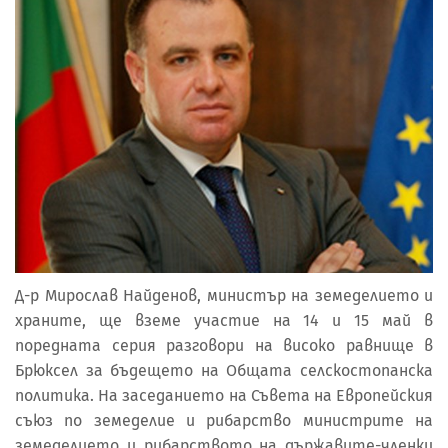
Д-р Мирослав Найденов, министър на земеделието и
храните, ще вземе участие на 14 и 15 май в
поредната серия разговори на високо равнище в
Брюксел за бъдещето на Общата селскостопанска
политика. На заседанието на Съвета на Европейския
съюз по земеделие и рибарство министрите на
земеделието и рибарството на държавите-членки