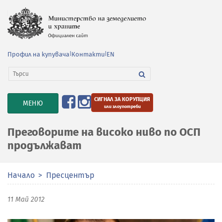
Профил на купувача
|
Контакти
|
EN
СИГНАЛ ЗА КОРУПЦИЯ
TOGGLE
МЕНЮ
или злоупотреби
NAVIGATION
Преговорите на високо ниво по ОСП
продължават
Начало
Пресцентър
11 Май 2012