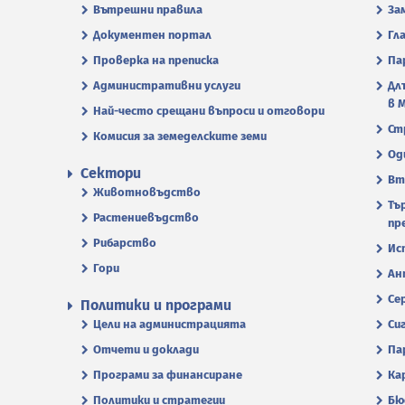
Вътрешни правила
За
Документен портал
Гл
Проверка на преписка
Па
Административни услуги
Дл
в 
Най-често срещани въпроси и отговори
Ст
Комисия за земеделските земи
Од
Сектори
Вт
Животновъдство
Тъ
Растениевъдство
пр
Рибарство
Ис
Гори
Ан
Се
Политики и програми
Цели на администрацията
Си
Отчети и доклади
Па
Програми за финансиране
Ка
Политики и стратегии
Бю