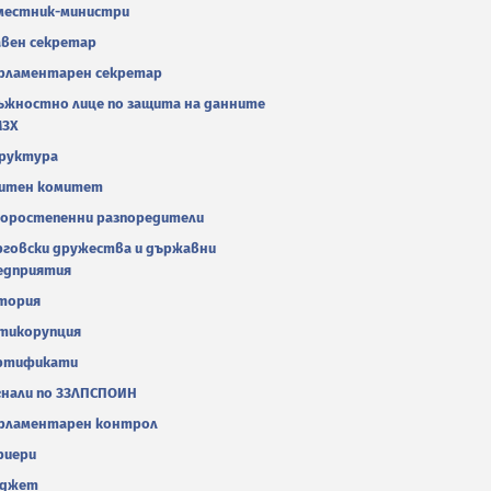
местник-министри
авен секретар
рламентарен секретар
ъжностно лице по защита на данните
МЗХ
руктура
итен комитет
оростепенни разпоредители
рговски дружества и държавни
едприятия
тория
тикорупция
ртификати
гнали по ЗЗЛПСПОИН
рламентарен контрол
риери
джет