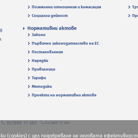
Поземлени отношения и комасация
Тр
Социална дейност
Пр
Нормативни актове
П)
Закони
.
Първично законодателство на ЕС
Постановления
Наредби
Правилници
Тарифи
Методики
Проекти на нормативни актове
я
02/985 11 383
02/985 11 384
ки (cookies) с цел подобряване на неговата ефективност