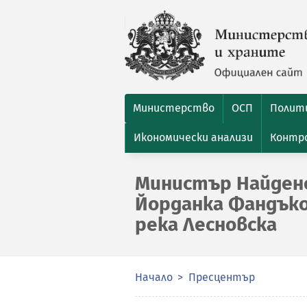
Министерство
ОСП
Полити
Икономически анализи
Контро
Министър Найдено
Йорданка Фандъко
река Лесновска
Начало
Пресцентър