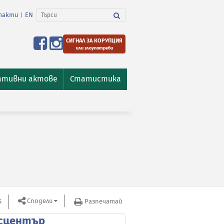
такти
EN
|
СИГНАЛ ЗА КОРУПЦИЯ
или злоупотреби
ативни актове
Статистика
Сподели
S
Разпечатай
сцентър