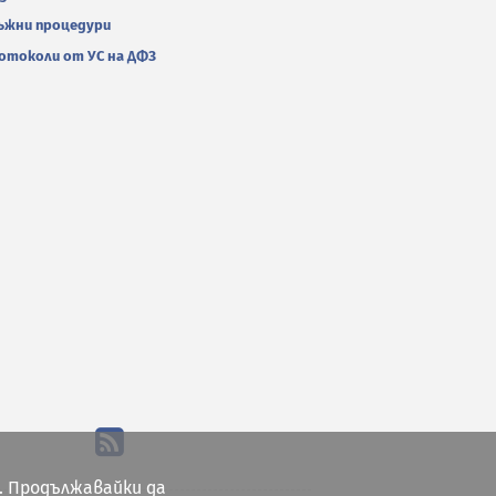
ъжни процедури
отоколи от УС на ДФЗ
. Продължавайки да