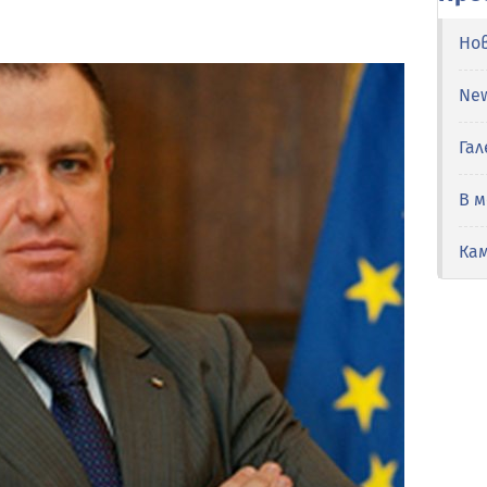
Но
Ne
Гал
В 
Ка