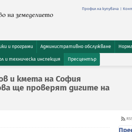
Профил на купувача
Кон
|
ки и програми
Административно обслужване
Норм
л и техническа инспекция
Пресцентър
в и кмета на София
ва ще проверят дигите на
RS
Пре