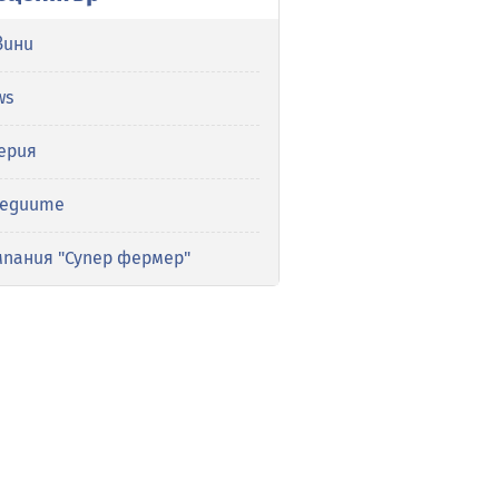
вини
ws
ерия
медиите
мпания "Супер фермер"